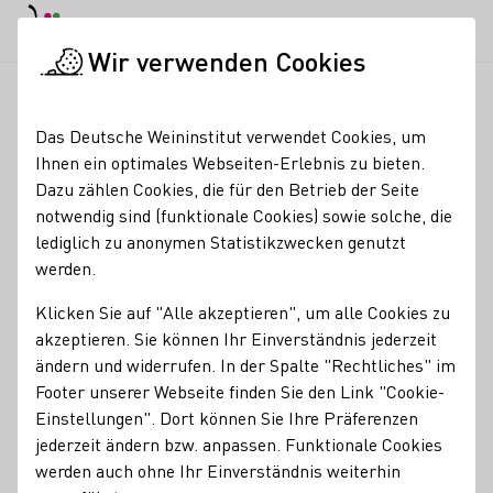
EN
Tagesmodus
Nachtmodus
Haup
Haup
Wir verwenden Cookies
Seminare & Events
Veranstaltungskalender
Gaffeegränzsch
Startseite
Das Deutsche Weininstitut verwendet Cookies, um
Ihnen ein optimales Webseiten-Erlebnis zu bieten.
Registrierung erforderlich
Dazu zählen Cookies, die für den Betrieb der Seite
Gaffeegränzschen mit
notwendig sind (funktionale Cookies) sowie solche, die
lediglich zu anonymen Statistikzwecken genutzt
der Bierdermeierin
werden.
01.11.26
14:00 - 17:00 Uhr
Klicken Sie auf "Alle akzeptieren", um alle Cookies zu
akzeptieren. Sie können Ihr Einverständnis jederzeit
ändern und widerrufen. In der Spalte "Rechtliches" im
Die Biedermeierin mit beeindruckendem Kostüm lädt zum
Footer unserer Webseite finden Sie den Link "Cookie-
„Gaffeegränzschen“ ein. Serviert werden ein „Scheelchen
Einstellungen". Dort können Sie Ihre Präferenzen
Heeßer“, eine köstliche Eierschecke und natürlich darf
jederzeit ändern bzw. anpassen. Funktionale Cookies
auch ein Likörchen zum Abschluss nicht fehlen – den
werden auch ohne Ihr Einverständnis weiterhin
Herren servieren wir auch gerne einen Weinbrand. Doch