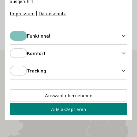
ausgeführt.
Überraschung. Im Preis enthalten sind die Wanderung,
eine Verkostung von sechs Weinen und ein
Impressum
|
Datenschutz
Verpflegungsrucksack.
38,00€
Funktional
Funktional
Kulinarik
Kultur
Natur
Wissen / Seminare
Komfort
Komfort
Tracking
Tracking
Auswahl übernehmen
Alle akzeptieren