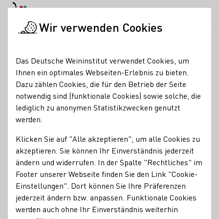
EN
Tagesmodus
Nachtmodus
Haup
Haup
Wir verwenden Cookies
Seminare & Events
Veranstaltungskalender
Des Winzers Li
Startseite
Das Deutsche Weininstitut verwendet Cookies, um
Ihnen ein optimales Webseiten-Erlebnis zu bieten.
Registrierung erforderlich
Dazu zählen Cookies, die für den Betrieb der Seite
Des Winzers
notwendig sind (funktionale Cookies) sowie solche, die
lediglich zu anonymen Statistikzwecken genutzt
Lieblingsplätze
werden.
06.09.26
14:00 - 17:00 Uhr
Klicken Sie auf "Alle akzeptieren", um alle Cookies zu
akzeptieren. Sie können Ihr Einverständnis jederzeit
ändern und widerrufen. In der Spalte "Rechtliches" im
Wandern Sie mit unserem Winzer durch die historischen
Footer unserer Webseite finden Sie den Link "Cookie-
Weinberge Kronenberg, Fürstenberg und Rosengründchen,
Einstellungen". Dort können Sie Ihre Präferenzen
die seit 500 Jahren Weinanbaugeschichte schreiben.
jederzeit ändern bzw. anpassen. Funktionale Cookies
Genießen Sie Anekdoten und Wissenswertes rund um den
werden auch ohne Ihr Einverständnis weiterhin
Wein. Für kleine Winzer ab 4 Jahren gibt es eine