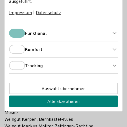
ausgeführt.
Weinanbaugebieten
ab 20 Uhr: Aftershowparty mit Livemusik von Oli Dums
Impressum
|
Datenschutz
Tickets gibt es unter:
Schreiecks WeinGipfel - Weingut
Schreieck Maikammer
Funktional
Funktional
Wein- und Sekthaus Schreieck | Hartmannstraße 38 |
67487 Maikammer
Komfort
Komfort
Die Weingüter
Ahr:
Tracking
Tracking
Weingut J. J. Adeneuer, Bad Neuenahr-Ahrweiler
Weingut Burggarten, Heppingen
Mittelrhein:
Auswahl übernehmen
Weingut Goswin Lambrich, Oberwesel
Weingut Pieper, Königswinter
Alle akzeptieren
Mosel:
Weingut Kerpen, Bernkastel-Kues
Weingut Markus Molitor, Zeltingen-Rachting