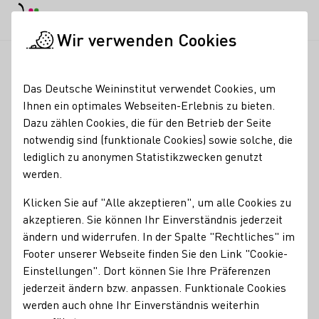
EN
Tagesmodus
Nachtmodus
Haup
Haup
Wir verwenden Cookies
Seminare & Events
Veranstaltungskalender
Schreiecks Wei
Startseite
Das Deutsche Weininstitut verwendet Cookies, um
Ihnen ein optimales Webseiten-Erlebnis zu bieten.
Registrierung erforderlich
Dazu zählen Cookies, die für den Betrieb der Seite
Schreiecks WeinGipfel -
notwendig sind (funktionale Cookies) sowie solche, die
lediglich zu anonymen Statistikzwecken genutzt
Rheinland-Pfalz zu Gast
werden.
in Maikammer
Klicken Sie auf "Alle akzeptieren", um alle Cookies zu
akzeptieren. Sie können Ihr Einverständnis jederzeit
Unser Weingipfel geht in die dritte Runde!
ändern und widerrufen. In der Spalte "Rechtliches" im
Wir freuen uns auf tolle Betriebe aus den rheinland-
Footer unserer Webseite finden Sie den Link "Cookie-
pfälzischen Anbaugebieten Ahr, Mittelrhein, Mosel, Nahe,
Einstellungen". Dort können Sie Ihre Präferenzen
Pfalz & Rheinhessen.
jederzeit ändern bzw. anpassen. Funktionale Cookies
werden auch ohne Ihr Einverständnis weiterhin
15-20 Uhr: Offene Verkostung mit 15 Gastwinzer aus sechs