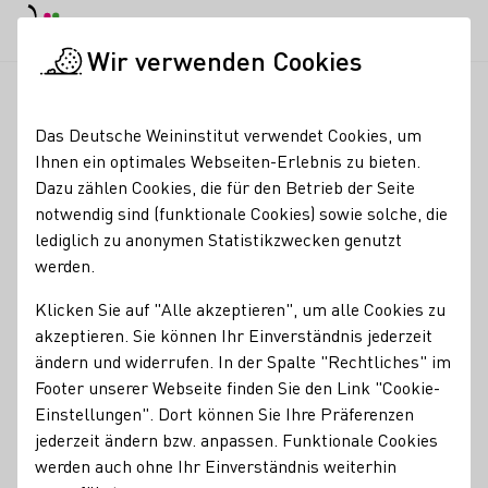
EN
Tagesmodus
Nachtmodus
Haup
Haup
Wir verwenden Cookies
Seminare & Events
Veranstaltungskalender
So schmeckt d
Startseite
Das Deutsche Weininstitut verwendet Cookies, um
Ihnen ein optimales Webseiten-Erlebnis zu bieten.
So schmeckt der
Dazu zählen Cookies, die für den Betrieb der Seite
notwendig sind (funktionale Cookies) sowie solche, die
Sommer
lediglich zu anonymen Statistikzwecken genutzt
werden.
Sommerweinprobe mit ausgewählten Sommerweinen.
Klicken Sie auf "Alle akzeptieren", um alle Cookies zu
akzeptieren. Sie können Ihr Einverständnis jederzeit
Offene Verkostung | Tapas vom
WeinRestaurant Cuvée
ändern und widerrufen. In der Spalte "Rechtliches" im
Um 13 und 15 Uhr: Weingutsführung
Footer unserer Webseite finden Sie den Link "Cookie-
Tipp: An diesem Wochenende ist Maifest in Maikammer.
Einstellungen". Dort können Sie Ihre Präferenzen
jederzeit ändern bzw. anpassen. Funktionale Cookies
Wein- und Sekthaus Schreieck | Hartmannstraße 38 |
werden auch ohne Ihr Einverständnis weiterhin
67487 Maikammer