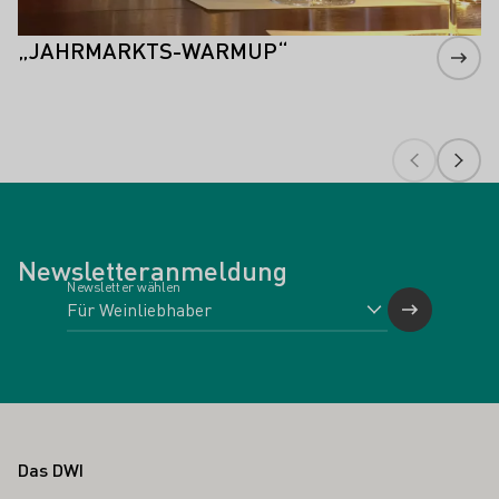
„JAHRMARKTS-WARMUP“
Newsletteranmeldung
Newsletter wählen
Fußbereich
Das DWI