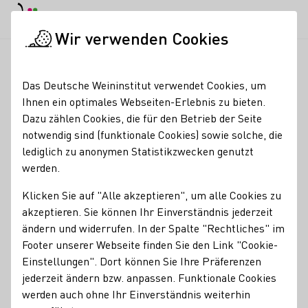
EN
Tagesmodus
Nachtmodus
Haup
Haup
Wir verwenden Cookies
Seminare & Events
Veranstaltungskalender
„SPARGELFEST
Startseite
Das Deutsche Weininstitut verwendet Cookies, um
Ihnen ein optimales Webseiten-Erlebnis zu bieten.
Registrierung erforderlich
Dazu zählen Cookies, die für den Betrieb der Seite
„SPARGELFEST AM
notwendig sind (funktionale Cookies) sowie solche, die
lediglich zu anonymen Statistikzwecken genutzt
MUTTERTAG IM
werden.
MÜHLENTOR“
Klicken Sie auf "Alle akzeptieren", um alle Cookies zu
akzeptieren. Sie können Ihr Einverständnis jederzeit
Muttertag ist Genusszeit – und was passt besser als
ändern und widerrufen. In der Spalte "Rechtliches" im
frischer Spargel und leckere Wein?
Footer unserer Webseite finden Sie den Link "Cookie-
Feiern Sie diesen besonderen Sonntag mit einem liebevoll
Einstellungen". Dort können Sie Ihre Präferenzen
zusammengestellten 3-Gang-Spargelmenü, klassisch,
jederzeit ändern bzw. anpassen. Funktionale Cookies
saisonal und voller Geschmack. Freuen Sie sich auf einen
werden auch ohne Ihr Einverständnis weiterhin