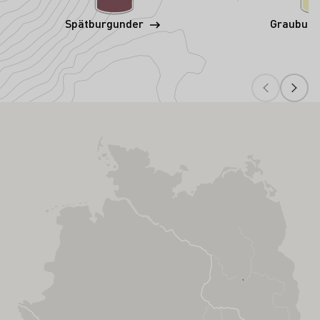
Spätburgunder
Graubur