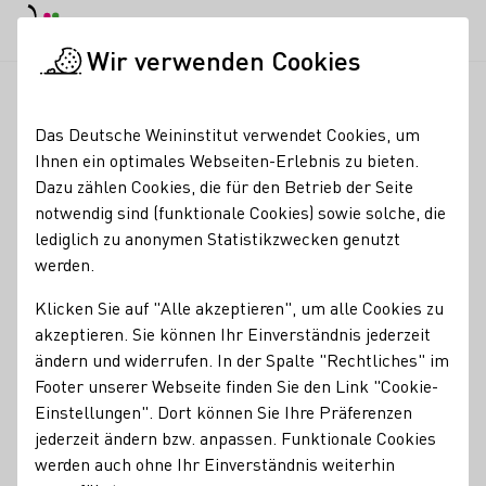
EN
Tagesmodus
Nachtmodus
Haup
Haup
Wir verwenden Cookies
Weinbranche
Weinerzeugersuche
Weingut Marx Windeshei
Startseite
Das Deutsche Weininstitut verwendet Cookies, um
Ihnen ein optimales Webseiten-Erlebnis zu bieten.
Weingut Marx
Dazu zählen Cookies, die für den Betrieb der Seite
notwendig sind (funktionale Cookies) sowie solche, die
Ferienwohnung für 4 Personen
lediglich zu anonymen Statistikzwecken genutzt
werden.
Mitgliedschaften
Klicken Sie auf "Alle akzeptieren", um alle Cookies zu
Vinissima - Frauen & Wein e.V.
Wine in Moderation (WiM)
akzeptieren. Sie können Ihr Einverständnis jederzeit
Weinland Nahe e.V.
Weinorden an der Nahe
ändern und widerrufen. In der Spalte "Rechtliches" im
Footer unserer Webseite finden Sie den Link "Cookie-
Unterkunftsarten
Einstellungen". Dort können Sie Ihre Präferenzen
Ferienwohnung
jederzeit ändern bzw. anpassen. Funktionale Cookies
Kontakt
werden auch ohne Ihr Einverständnis weiterhin