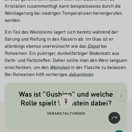
Kristallen zusammenfügt kann beispielsweise durch die
Weinlagerung bei niedrigen Temperaturen hervorgerufen
werden.
Ein Teil des Weinsteins lagert sich bereits während der
Gärung und Reifung in den Fässern ab. Im Glas ist er
allerdings ebenso unerwünscht wie das
Depot
bei
Rotweinen. Ein pulvriger, dunkelfarbiger Bodensatz aus
Gerb- und Farbstoffen. Daher sollte man den Wein langsam
einschenken, um den
Weinstein
in der Flasche zu belassen.
Bei Rotweinen hilft vorheriges
dekantieren
.
Teaser
Was ist "Gushing" und welche
Weinstein kann in kohlensäurehaltigen
Rolle spielt Weinstein dabei?
Getränken und vor allem beim Sekt
zum Problem werden, da er viele
VERANSTALTUNGEN
sogenannte Kondensationskeime für
die Kohlensäure bietet. Sie wird an