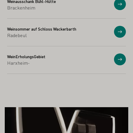
diesen Stellen entbunden und es
Weinausschank Bühl-Hütte
Anzei
Brackenheim
kommt zur extremen
Schaumentwicklung - dem Gushing.
Weinsommer auf Schloss Wackerbarth
Anzei
Radebeul
WeinErholungsGebiet
Anzei
Harxheim-
 AUCH INTERESSIEREN
Mehr erfahren