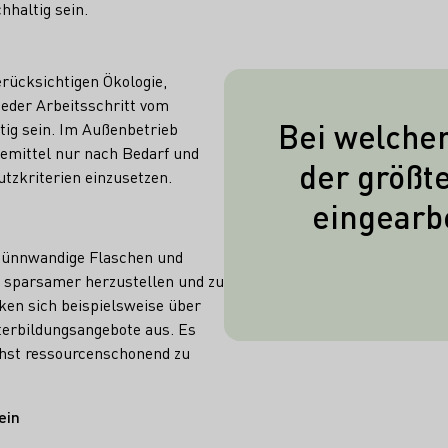
hhaltig sein.
erücksichtigen Ökologie,
eder Arbeitsschritt vom
Bei welcher
tig sein. Im Außenbetrieb
emittel nur nach Bedarf und
Bei Grünglas w
der größte
tzkriterien einzusetzen.
knapp üb
eingearb
eingearbeitet, S
90%. Der Gru
dünnwandige Flaschen und
Anteile ist d
e sparsamer herzustellen und zu
rken sich beispielsweise über
Grünglases ge
terbildungsangebote aus. Es
ichst ressourcenschonend zu
ein