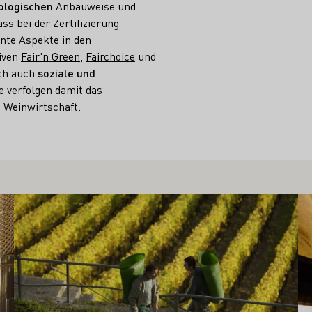
ologischen
Anbauweise und
ss bei der Zertifizierung
nte Aspekte in den
tiven
Fair'n Green
,
Fairchoice
und
ich auch
soziale und
ie verfolgen damit das
n Weinwirtschaft.
Mehr erfahren
Me