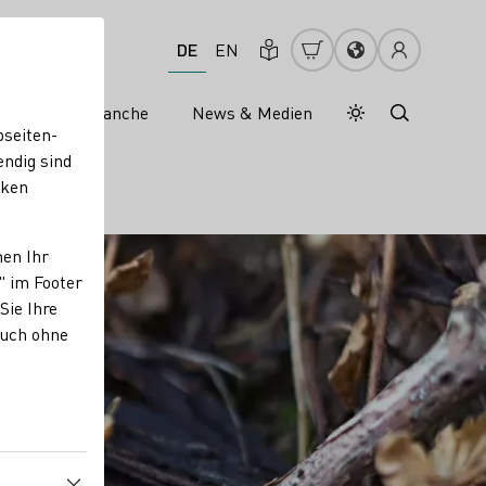
DE
EN
s
Weinbranche
News & Medien
Tagesmodus
Nachtmodus
bseiten-
endig sind
cken
nen Ihr
" im Footer
Sie Ihre
auch ohne