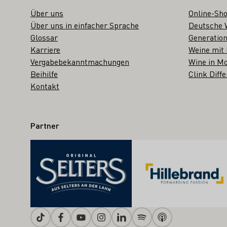
Über uns
Online-Sh
Über uns in einfacher Sprache
Deutsche 
Glossar
Generation
Karriere
Weine mit
Vergabebekanntmachungen
Wine in Mo
Beihilfe
Clink Diffe
Kontakt
Partner
Tiktok
Facebook
Youtube
Instagram
Linkedin
Spotify
Apple