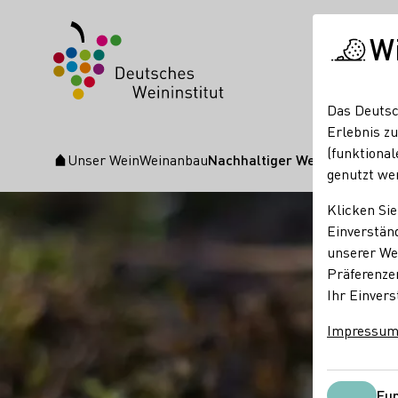
W
Das Deutsc
Erlebnis zu
(funktional
Unser Wein
Weinanbau
Nachhaltiger Weinanbau
Startseite
genutzt we
Klicken Sie
Einverständ
unserer Web
Präferenze
Ihr Einvers
Impressu
Fun