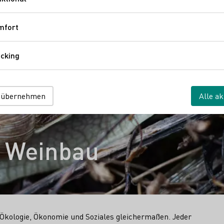
Funktional
mfort
Komfort
cking
Tracking
 übernehmen
Alle ak
m Weinbau
n Ökologie, Ökonomie und Soziales gleichermaßen. Jeder