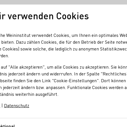
ir verwenden Cookies
Unser Wein
Regionen
Seminare & Event
he Weininstitut verwendet Cookies, um Ihnen ein optimales We
 bieten. Dazu zählen Cookies, die für den Betrieb der Seite notw
e Cookies) sowie solche, die lediglich zu anonymen Statistikzwe
rden.
 auf "Alle akzeptieren", um alle Cookies zu akzeptieren. Sie kön
nis jederzeit ändern und widerrufen. In der Spalte "Rechtliches
seite finden Sie den Link "Cookie-Einstellungen". Dort können 
n jederzeit ändern bzw. anpassen. Funktionale Cookies werden 
tändnis weiterhin ausgeführt.
m
|
Datenschutz
ktional