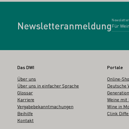
Newsletter
Newsletteranmeldung
Fußbereich
Das DWI
Portale
Über uns
Online-Sh
Über uns in einfacher Sprache
Deutsche 
Glossar
Generation
Karriere
Weine mit
Vergabebekanntmachungen
Wine in Mo
Beihilfe
Clink Diffe
Kontakt