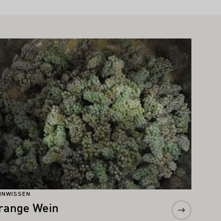
hr erfahren
INWISSEN
range Wein