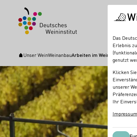
W
Das Deutsc
Erlebnis zu
(funktional
Unser Wein
Weinanbau
Arbeiten im Weinberg
Startseite
genutzt we
Klicken Sie
Einverständ
unserer Web
Präferenze
Ihr Einvers
Impressu
Fun