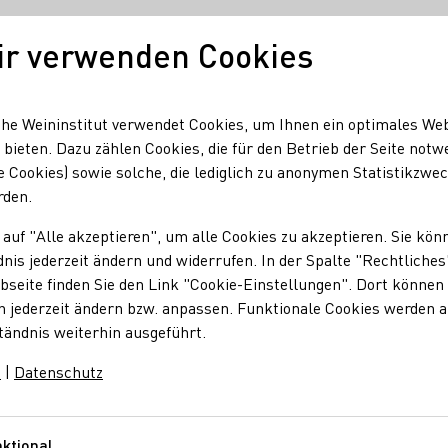
ir verwenden Cookies
Unser Wein
Regionen
Seminare & Event
he Weininstitut verwendet Cookies, um Ihnen ein optimales We
 bieten. Dazu zählen Cookies, die für den Betrieb der Seite notw
e Cookies) sowie solche, die lediglich zu anonymen Statistikzwe
rden.
 auf "Alle akzeptieren", um alle Cookies zu akzeptieren. Sie kön
nis jederzeit ändern und widerrufen. In der Spalte "Rechtliches
seite finden Sie den Link "Cookie-Einstellungen". Dort können 
n jederzeit ändern bzw. anpassen. Funktionale Cookies werden 
tändnis weiterhin ausgeführt.
m
|
Datenschutz
ktional