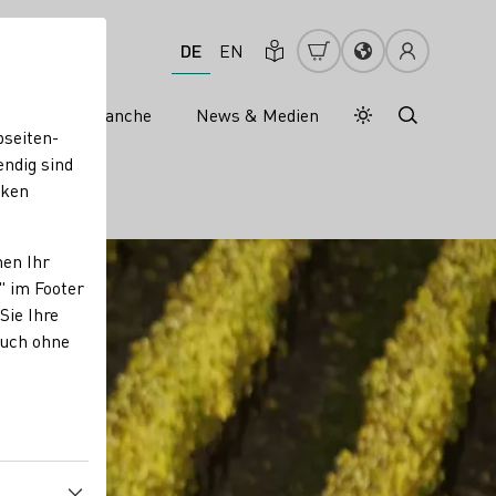
DE
EN
s
Weinbranche
News & Medien
Tagesmodus
Nachtmodus
bseiten-
endig sind
cken
nen Ihr
" im Footer
Sie Ihre
auch ohne