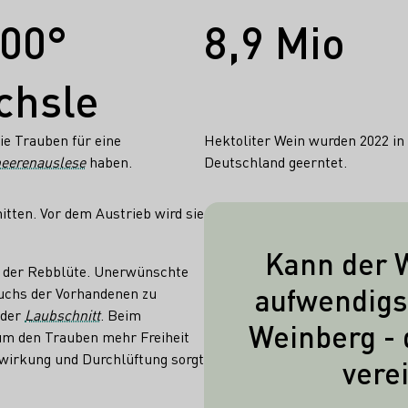
300°
8,9 Mio
chsle
ie Trauben für eine
Hektoliter Wein wurden 2022 in
eerenauslese
haben.
Deutschland geerntet.
itten. Vor dem Austrieb wird sie
Kann der W
n der Rebblüte. Unerwünschte
Auf den Rebsc
aufwendigs
uchs der Vorhandenen zu
oder ganz verz
 der
Laubschnitt
. Beim
Weinberg - 
 um den Trauben mehr Freiheit
Bedingung
nwirkung und Durchlüftung sorgt
vere
Weinbergs, 
angestrebte Qua