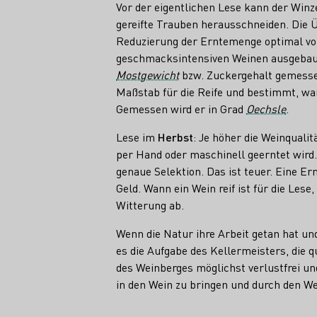
Vor der eigentlichen Lese kann der Winz
gereifte Trauben herausschneiden. Die 
Reduzierung der Erntemenge optimal von
geschmacksintensiven Weinen ausgeba
Mostgewicht
bzw. Zuckergehalt gemess
Maßstab für die Reife und bestimmt, wa
Gemessen wird er in Grad
Oechsle
.
Lese im
Herbst
: Je höher die Weinqualit
per Hand oder maschinell geerntet wird
genaue Selektion. Das ist teuer. Eine E
Geld. Wann ein Wein reif ist für die Les
Witterung ab.
Wenn die Natur ihre Arbeit getan hat und
es die Aufgabe des Kellermeisters, die q
des Weinberges möglichst verlustfrei u
in den Wein zu bringen und durch den W