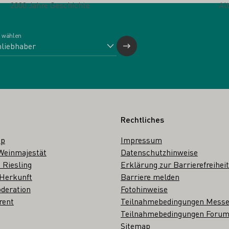
2000 Jahre Geschichte
Al
 wählen
Rechtliches
op
Impressum
Weinmajestät
Datenschutzhinweise
 Riesling
Erklärung zur Barrierefreiheit
 Herkunft
Barriere melden
deration
Fotohinweise
rent
Teilnahmebedingungen Mess
Teilnahmebedingungen Forum
Sitemap