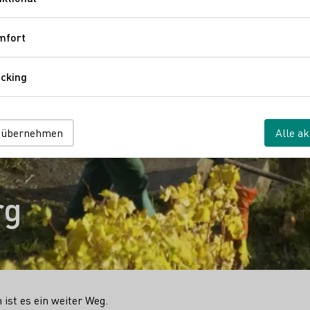
Funktional
mfort
Komfort
cking
Tracking
 übernehmen
Alle ak
rg
ist es ein weiter Weg.