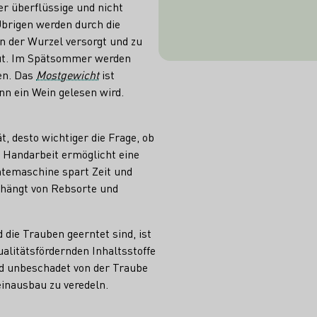
er überflüssige und nicht
abgestimmt si
Übrigen werden durch die
von Minimal-
 der Wurzel versorgt und zu
Er
ut. Im Spätsommer werden
en. Das
Mostgewicht
ist
nn ein Wein gelesen wird.
ät, desto wichtiger die Frage, ob
. Handarbeit ermöglicht eine
rntemaschine spart Zeit und
e, hängt von Rebsorte und
 die Trauben geerntet sind, ist
ualitätsfördernden Inhaltsstoffe
nd unbeschadet von der Traube
einausbau zu veredeln.