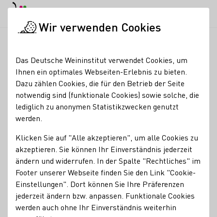
EN
Tagesmodus
Nachtmodus
Haup
Haup
Wir verwenden Cookies
Weinbranche
Weinerzeugersuche
VDP.Weingut Kaufmann
Startseite
Das Deutsche Weininstitut verwendet Cookies, um
Ihnen ein optimales Webseiten-Erlebnis zu bieten.
VDP.Weingut Kaufmann
Dazu zählen Cookies, die für den Betrieb der Seite
notwendig sind (funktionale Cookies) sowie solche, die
Mitgliedschaften
lediglich zu anonymen Statistikzwecken genutzt
werden.
Demeter e. V.
VDP - Verband Deutscher Prädikats- und Qualitätsweingüter
Klicken Sie auf "Alle akzeptieren", um alle Cookies zu
Wines Saves Life e.V.
akzeptieren. Sie können Ihr Einverständnis jederzeit
Kontakt
ändern und widerrufen. In der Spalte "Rechtliches" im
Footer unserer Webseite finden Sie den Link "Cookie-
Einstellungen". Dort können Sie Ihre Präferenzen
Weingut Hans Lang
jederzeit ändern bzw. anpassen. Funktionale Cookies
65347 Eltville-Hattenheim
Rheinallee 6
Rheingau
werden auch ohne Ihr Einverständnis weiterhin
Deutschland