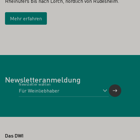
Rheinufers bis nach Lorch, nördlich von Rüdesheim.
Mehr erfahren
Newsletteranmeldung
Newsletter wählen
Fußbereich
Das DWI