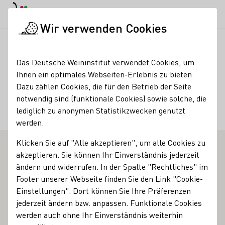
EN
Tagesmodus
Nachtmodus
Haup
Haup
Wir verwenden Cookies
Weinbranche
Weinerzeugersuche
Weingut Thörle
Startseite
Das Deutsche Weininstitut verwendet Cookies, um
Ihnen ein optimales Webseiten-Erlebnis zu bieten.
Weingut Thörle
Dazu zählen Cookies, die für den Betrieb der Seite
notwendig sind (funktionale Cookies) sowie solche, die
Mitgliedschaften
lediglich zu anonymen Statistikzwecken genutzt
werden.
Generation Riesling
Vinissima - Frauen & Wein e.V.
Klicken Sie auf "Alle akzeptieren", um alle Cookies zu
akzeptieren. Sie können Ihr Einverständnis jederzeit
Vinothek
ändern und widerrufen. In der Spalte "Rechtliches" im
Footer unserer Webseite finden Sie den Link "Cookie-
Im Jahr 2006 haben die Brüder Christoph und Johannes
Einstellungen". Dort können Sie Ihre Präferenzen
Thörle das Weingut von ihren Eltern übernommen. Erste
jederzeit ändern bzw. anpassen. Funktionale Cookies
Erfolge zeichneten sich schnell ab, in diversen Weinguides
werden auch ohne Ihr Einverständnis weiterhin
erreichten die Weine höhere Punktzahlen, und Newcomer-