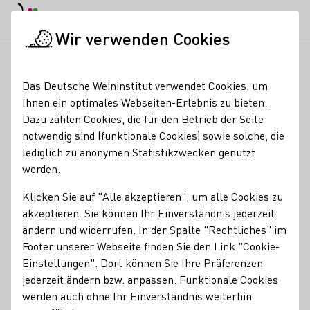
EN
Tagesmodus
Nachtmodus
Haup
Haup
Wir verwenden Cookies
Weinbranche
Weinerzeugersuche
Weingut und Winzerhof 
Startseite
Das Deutsche Weininstitut verwendet Cookies, um
Ihnen ein optimales Webseiten-Erlebnis zu bieten.
Weingut und Winzerhof
Dazu zählen Cookies, die für den Betrieb der Seite
notwendig sind (funktionale Cookies) sowie solche, die
Emmerich
lediglich zu anonymen Statistikzwecken genutzt
werden.
Services
Klicken Sie auf "Alle akzeptieren", um alle Cookies zu
Straußwirtschaft
akzeptieren. Sie können Ihr Einverständnis jederzeit
ändern und widerrufen. In der Spalte "Rechtliches" im
Unterkunftsarten
Footer unserer Webseite finden Sie den Link "Cookie-
Gästezimmer
Einstellungen". Dort können Sie Ihre Präferenzen
Kontakt
jederzeit ändern bzw. anpassen. Funktionale Cookies
werden auch ohne Ihr Einverständnis weiterhin
Weingut und Winzerhof Emmerich