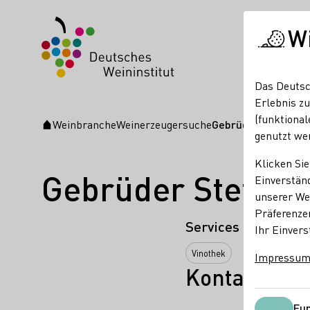
W
Das Deutsc
Erlebnis zu
(funktional
Weinbranche
Weinerzeugersuche
Gebrüder Steffen 
Startseite
genutzt we
Klicken Sie
Gebrüder Steffe
Einverständ
unserer Web
Präferenze
Services
Ihr Einvers
Vinothek
Impressu
Kontakt
Fun