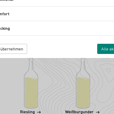
Funktional
GmbH
straße 3
Mosel
Deutschland
mfort
Komfort
cking
Tracking
 übernehmen
Alle ak
Riesling
Weißburgunder