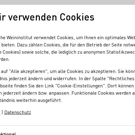
ir verwenden Cookies
Unser Wein
Regionen
Seminare & Event
he Weininstitut verwendet Cookies, um Ihnen ein optimales We
 bieten. Dazu zählen Cookies, die für den Betrieb der Seite notw
e Cookies) sowie solche, die lediglich zu anonymen Statistikzwe
GmbH
rden.
 auf "Alle akzeptieren", um alle Cookies zu akzeptieren. Sie kön
n GmbH
nis jederzeit ändern und widerrufen. In der Spalte "Rechtliches
seite finden Sie den Link "Cookie-Einstellungen". Dort können 
n jederzeit ändern bzw. anpassen. Funktionale Cookies werden 
tändnis weiterhin ausgeführt.
m
|
Datenschutz
ktional