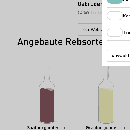
Gebrüder Steffen 
54349 Trittenheim
Etten
Ko
Zur Website
Tra
Angebaute Rebsorten
Auswahl
Spätburgunder
Grauburgunder