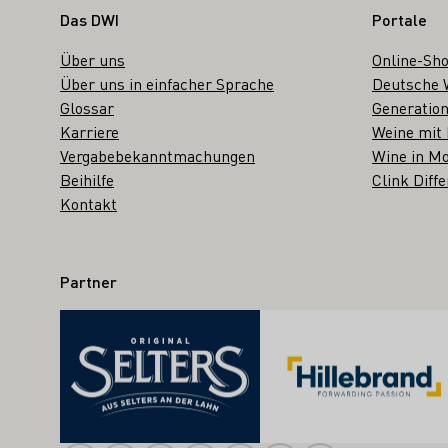
Fußbereich
Das DWI
Portale
Über uns
Online-Sh
Über uns in einfacher Sprache
Deutsche 
Glossar
Generation
Karriere
Weine mit
Vergabebekanntmachungen
Wine in Mo
Beihilfe
Clink Diffe
Kontakt
Partner