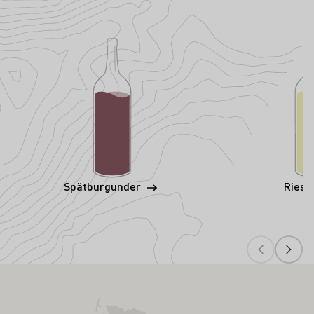
Spätburgunder
Riesl