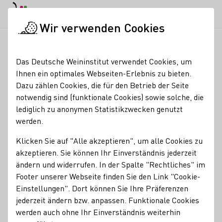
EN
Tagesmodus
Nachtmodus
Haup
Haup
Wir verwenden Cookies
Weinbranche
Weinerzeugersuche
Weingut Robert König
Startseite
Das Deutsche Weininstitut verwendet Cookies, um
Ihnen ein optimales Webseiten-Erlebnis zu bieten.
Weingut Robert König
Dazu zählen Cookies, die für den Betrieb der Seite
notwendig sind (funktionale Cookies) sowie solche, die
Erzeugnisse
lediglich zu anonymen Statistikzwecken genutzt
werden.
Sekt
Wein
Alkoholfreier Wein/Sekt/Secco
Roséwein
Klicken Sie auf "Alle akzeptieren", um alle Cookies zu
Mitgliedschaften
akzeptieren. Sie können Ihr Einverständnis jederzeit
Generation Riesling
Deutscher Weinbauverband e.V.
ändern und widerrufen. In der Spalte "Rechtliches" im
Footer unserer Webseite finden Sie den Link "Cookie-
Services
Einstellungen". Dort können Sie Ihre Präferenzen
jederzeit ändern bzw. anpassen. Funktionale Cookies
Straußwirtschaft
Vinothek
Online Versand ab Hof
werden auch ohne Ihr Einverständnis weiterhin