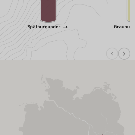
Spätburgunder
Graubur