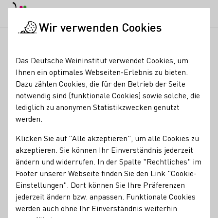
EN
Tagesmodus
Nachtmodus
Haup
Haup
Wir verwenden Cookies
Weinbranche
Weinerzeugersuche
Scherer&Zimmer
Startseite
Das Deutsche Weininstitut verwendet Cookies, um
Ihnen ein optimales Webseiten-Erlebnis zu bieten.
Scherer&Zimmer
Dazu zählen Cookies, die für den Betrieb der Seite
notwendig sind (funktionale Cookies) sowie solche, die
Bestellung über unseren Onlineshop auf shop.scherer-
lediglich zu anonymen Statistikzwecken genutzt
zimmer.de ab 12 Flaschen Versandkostenfrei
werden.
Erzeugnisse
Klicken Sie auf "Alle akzeptieren", um alle Cookies zu
akzeptieren. Sie können Ihr Einverständnis jederzeit
Bio
Orange
Perlwein / Secco
Sekt
Vegan
Wein
ändern und widerrufen. In der Spalte "Rechtliches" im
Roséwein
Footer unserer Webseite finden Sie den Link "Cookie-
Einstellungen". Dort können Sie Ihre Präferenzen
Mitgliedschaften
jederzeit ändern bzw. anpassen. Funktionale Cookies
ECOVIN Bundesverband Ökologischer Weinbau e.V.
werden auch ohne Ihr Einverständnis weiterhin