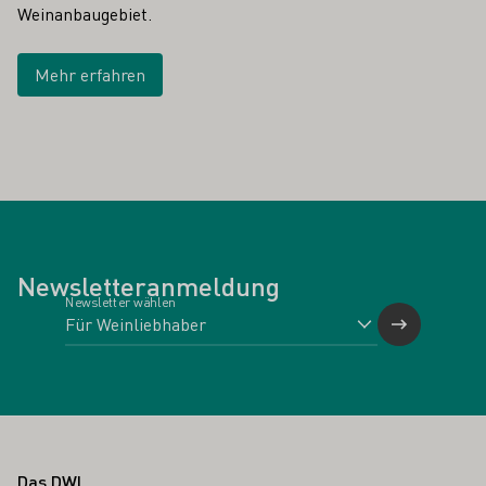
Weinanbaugebiet.
Mehr erfahren
Newsletteranmeldung
Newsletter wählen
Fußbereich
Das DWI