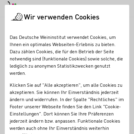
EN
Tagesmodus
Nachtmodus
Haup
Haup
Wir verwenden Cookies
Weinbranche
Weinerzeugersuche
Weingut Mirjam Schneide
Startseite
Das Deutsche Weininstitut verwendet Cookies, um
Ihnen ein optimales Webseiten-Erlebnis zu bieten.
Weingut Mirjam
Dazu zählen Cookies, die für den Betrieb der Seite
notwendig sind (funktionale Cookies) sowie solche, die
Schneider
lediglich zu anonymen Statistikzwecken genutzt
werden.
Erzeugnisse
Klicken Sie auf "Alle akzeptieren", um alle Cookies zu
Perlwein / Secco
Sekt
Wein
Traubensaft
akzeptieren. Sie können Ihr Einverständnis jederzeit
ändern und widerrufen. In der Spalte "Rechtliches" im
Mitgliedschaften
Footer unserer Webseite finden Sie den Link "Cookie-
Maxime Herkunft Rheinhessen e.V.
Einstellungen". Dort können Sie Ihre Präferenzen
jederzeit ändern bzw. anpassen. Funktionale Cookies
Services
werden auch ohne Ihr Einverständnis weiterhin