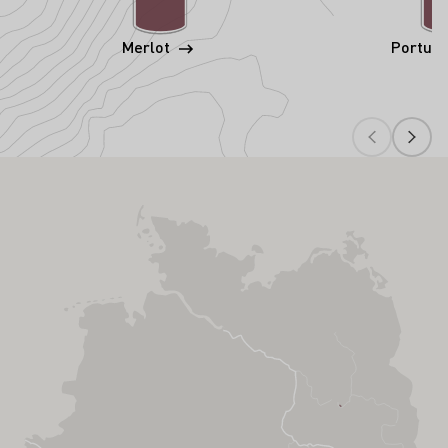
Merlot
Portug