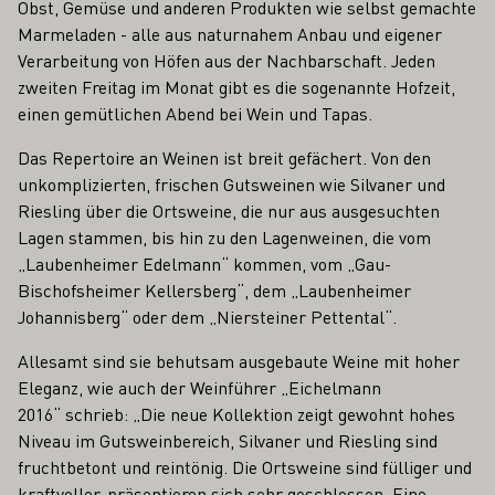
Obst, Gemüse und anderen Produkten wie selbst gemachte
Marmeladen - alle aus naturnahem Anbau und eigener
Verarbeitung von Höfen aus der Nachbarschaft. Jeden
zweiten Freitag im Monat gibt es die sogenannte Hofzeit,
einen gemütlichen Abend bei Wein und Tapas.
Das Repertoire an Weinen ist breit gefächert. Von den
unkomplizierten, frischen Gutsweinen wie Silvaner und
Riesling über die Ortsweine, die nur aus ausgesuchten
Lagen stammen, bis hin zu den Lagenweinen, die vom
„Laubenheimer Edelmann“ kommen, vom „Gau-
Bischofsheimer Kellersberg“, dem „Laubenheimer
Johannisberg“ oder dem „Niersteiner Pettental“.
Allesamt sind sie behutsam ausgebaute Weine mit hoher
Eleganz, wie auch der Weinführer „Eichelmann
2016“ schrieb: „Die neue Kollektion zeigt gewohnt hohes
Niveau im Gutsweinbereich, Silvaner und Riesling sind
fruchtbetont und reintönig. Die Ortsweine sind fülliger und
kraftvoller, präsentieren sich sehr geschlossen. Eine