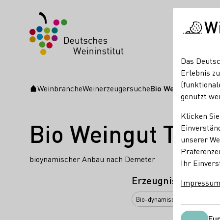
W
Das Deutsc
Erlebnis zu
(funktional
Weinbranche
Weinerzeugersuche
Bio Weingut Trautw
Startseite
genutzt we
Klicken Sie
Bio Weingut Trau
Einverständ
unserer Web
Präferenze
bioynamischer Anbau nach Demeter
Ihr Einvers
Erzeugnisse
Impressu
Bio-dynamisch
Fun