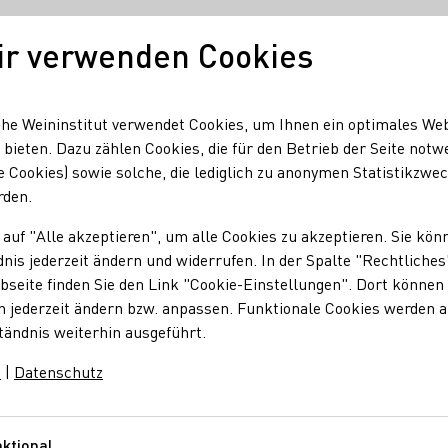
ir verwenden Cookies
Unser Wein
Regionen
Seminare & Event
he Weininstitut verwendet Cookies, um Ihnen ein optimales We
 bieten. Dazu zählen Cookies, die für den Betrieb der Seite notw
e Cookies) sowie solche, die lediglich zu anonymen Statistikzwe
ein
rden.
 auf "Alle akzeptieren", um alle Cookies zu akzeptieren. Sie kön
twein
nis jederzeit ändern und widerrufen. In der Spalte "Rechtliches
seite finden Sie den Link "Cookie-Einstellungen". Dort können 
n jederzeit ändern bzw. anpassen. Funktionale Cookies werden 
tändnis weiterhin ausgeführt.
m
|
Datenschutz
ktional