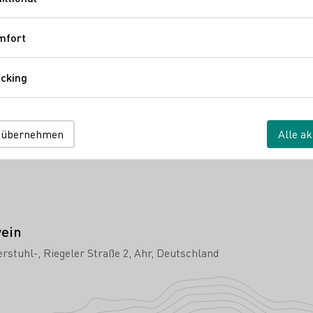
Funktional
mfort
Komfort
cking
Tracking
 Hof
 übernehmen
Alle ak
e
wein
erstuhl-
Riegeler Straße 2
Ahr
Deutschland