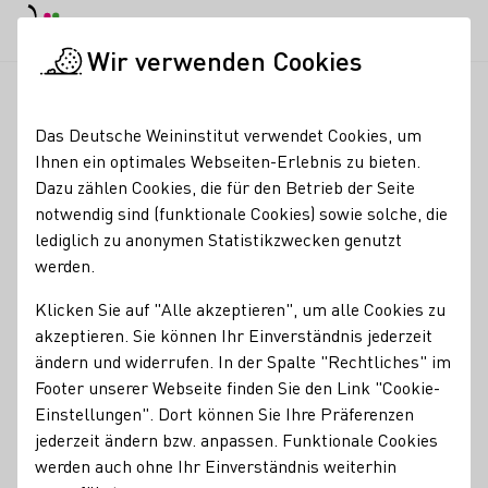
EN
Tagesmodus
Nachtmodus
Haup
Haup
Wir verwenden Cookies
Weinbranche
Weinerzeugersuche
VDP.Weingut Fürst Hohen
Startseite
Das Deutsche Weininstitut verwendet Cookies, um
Ihnen ein optimales Webseiten-Erlebnis zu bieten.
VDP.Weingut Fürst
Dazu zählen Cookies, die für den Betrieb der Seite
notwendig sind (funktionale Cookies) sowie solche, die
Hohenlohe Oehringen
lediglich zu anonymen Statistikzwecken genutzt
werden.
Erzeugnisse
Klicken Sie auf "Alle akzeptieren", um alle Cookies zu
Bio
akzeptieren. Sie können Ihr Einverständnis jederzeit
ändern und widerrufen. In der Spalte "Rechtliches" im
Mitgliedschaften
Footer unserer Webseite finden Sie den Link "Cookie-
VDP - Verband Deutscher Prädikats- und Qualitätsweingüter
Einstellungen". Dort können Sie Ihre Präferenzen
Wine in Moderation (WiM)
jederzeit ändern bzw. anpassen. Funktionale Cookies
Kontakt
werden auch ohne Ihr Einverständnis weiterhin