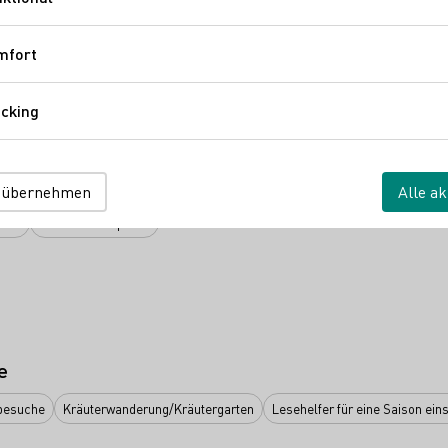
Funktional
nge
Perlwein / Secco
Sekt
Vegan
Wein
Alkoholfreier Wein/Sekt/Se
isse
Brände / Destillate
Roséwein
mfort
Komfort
cking
Tracking
sverband Ökologischer Weinbau e.V.
Vinissima - Frauen & Wein e.V.
Rhein
 übernehmen
Alle ak
 Hof
Virtuelle Weinprobe
e
besuche
Kräuterwanderung/Kräutergarten
Lesehelfer für eine Saison eins