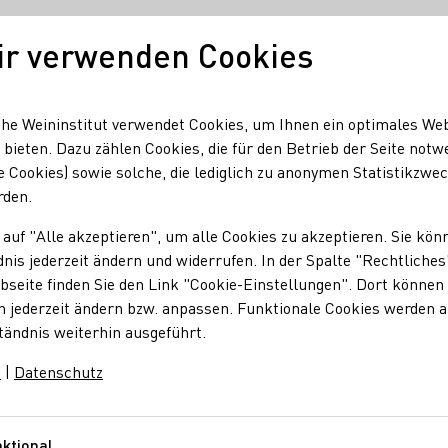
ir verwenden Cookies
Unser Wein
Regionen
Seminare & Event
he Weininstitut verwendet Cookies, um Ihnen ein optimales We
 bieten. Dazu zählen Cookies, die für den Betrieb der Seite notw
e Cookies) sowie solche, die lediglich zu anonymen Statistikzwe
hals
rden.
 auf "Alle akzeptieren", um alle Cookies zu akzeptieren. Sie kön
nhals
nis jederzeit ändern und widerrufen. In der Spalte "Rechtliches
seite finden Sie den Link "Cookie-Einstellungen". Dort können 
n jederzeit ändern bzw. anpassen. Funktionale Cookies werden 
oir der Weinberge tragen unsere charaktervollen und
tändnis weiterhin ausgeführt.
e Weinbereitung sind Ausdruck unserer Philosophie, die
.
m
|
Datenschutz
ktional