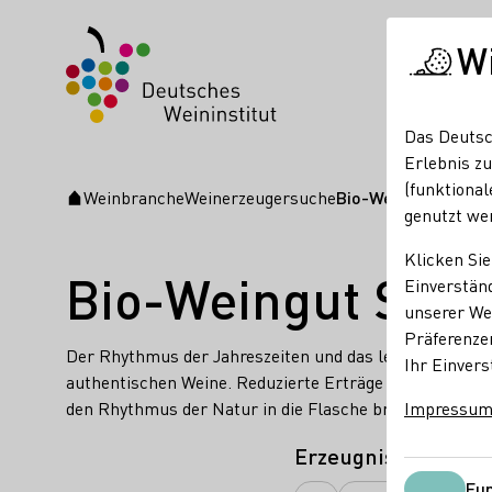
W
Das Deutsc
Erlebnis zu
(funktional
Weinbranche
Weinerzeugersuche
Bio-Weingut Schön
Startseite
genutzt we
Klicken Sie
Bio-Weingut Schö
Einverständ
unserer Web
Präferenze
Der Rhythmus der Jahreszeiten und das lebendige Terr
Ihr Einvers
authentischen Weine. Reduzierte Erträge und schonend
den Rhythmus der Natur in die Flasche bringen möchte
Impressu
Erzeugnisse
Fun