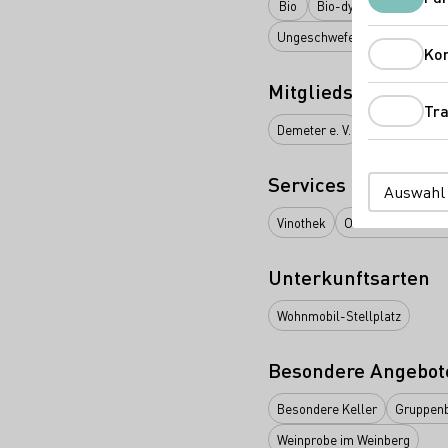
Bio
Bio-dynamisch
Ora
Ungeschwefelte Weinerzeugn
Ko
Mitgliedschaften
Tra
Demeter e. V.
ECOVIN Bunde
Services
Auswahl
Vinothek
Online Versand ab
Unterkunftsarten
Wohnmobil-Stellplatz
Besondere Angebot
Besondere Keller
Gruppen
Weinprobe im Weinberg