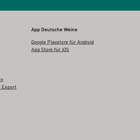
App Deutsche Weine
Google Playstore für Android
App Store für iOS
en
 Export