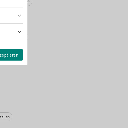
cco
Traubensaft
hessenwein e.V.
zeptieren
tellen