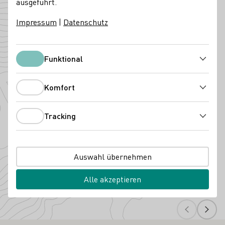
ausgeführt.
Angebaute Rebsorten
Impressum
|
Datenschutz
Funktional
Funktional
Komfort
Komfort
Tracking
Tracking
Auswahl übernehmen
Spätburgunder
Graubur
Alle akzeptieren