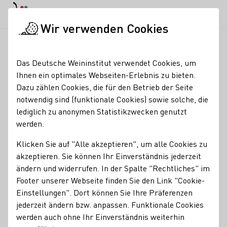
EN
Tagesmodus
Nachtmodus
Haup
Haup
Wir verwenden Cookies
Weinbranche
Weinerzeugersuche
Weingut Schmitges
Startseite
Das Deutsche Weininstitut verwendet Cookies, um
Ihnen ein optimales Webseiten-Erlebnis zu bieten.
Weingut Schmitges
Dazu zählen Cookies, die für den Betrieb der Seite
notwendig sind (funktionale Cookies) sowie solche, die
Mitgliedschaften
lediglich zu anonymen Statistikzwecken genutzt
werden.
Bernkasteler Ring e.V. Riesling Weingüter
Kontakt
Klicken Sie auf "Alle akzeptieren", um alle Cookies zu
akzeptieren. Sie können Ihr Einverständnis jederzeit
Weingut Schmitges
ändern und widerrufen. In der Spalte "Rechtliches" im
54492 Erden-
Hauptstraße 24
Mosel
Deutschland
Footer unserer Webseite finden Sie den Link "Cookie-
Einstellungen". Dort können Sie Ihre Präferenzen
Instagram
Facebook
Telefonnummer
E-Mail-Adresse
jederzeit ändern bzw. anpassen. Funktionale Cookies
werden auch ohne Ihr Einverständnis weiterhin
Zur Website