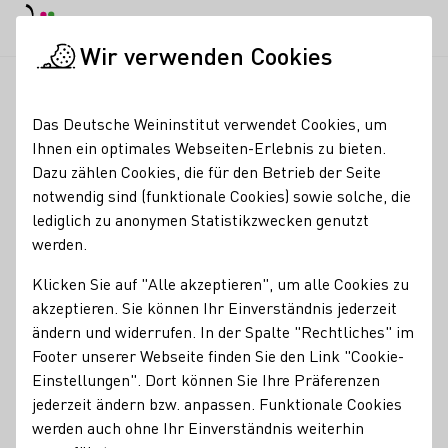
EN
Tagesmodus
Nachtmodus
Haup
Haup
Wir verwenden Cookies
Weinbranche
Weinerzeugersuche
Weingut Becker
Startseite
Das Deutsche Weininstitut verwendet Cookies, um
Ihnen ein optimales Webseiten-Erlebnis zu bieten.
Weingut Becker
Dazu zählen Cookies, die für den Betrieb der Seite
notwendig sind (funktionale Cookies) sowie solche, die
Erzeugnisse
lediglich zu anonymen Statistikzwecken genutzt
werden.
Glühwein
Perlwein / Secco
Sekt
Wein
Alkoholfreier Wein/Sekt/Secco
Brände / Destillate
Klicken Sie auf "Alle akzeptieren", um alle Cookies zu
akzeptieren. Sie können Ihr Einverständnis jederzeit
Mitgliedschaften
ändern und widerrufen. In der Spalte "Rechtliches" im
Footer unserer Webseite finden Sie den Link "Cookie-
Generation Riesling
Rheinhessenwein e.V.
Einstellungen". Dort können Sie Ihre Präferenzen
jederzeit ändern bzw. anpassen. Funktionale Cookies
Services
werden auch ohne Ihr Einverständnis weiterhin
Vinothek
Online Versand ab Hof