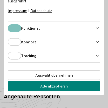
ausgeführt.
Unterkunftsarten
Impressum
|
Datenschutz
Ferienwohnung
Gästezimmer
Funktional
Besondere Angebote
Funktional
Gruppenbesuche
Komfort
Kontakt
Komfort
Tracking
Weingut Becker
Tracking
55288 Spiesheim
Außerhalb 12
Rheinhessen
Deutschland
Telefonnummer
E-Mail-Adresse
Auswahl übernehmen
Alle akzeptieren
Zur Website
Angebaute Rebsorten