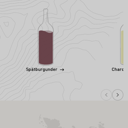
Spätburgunder
Chardo