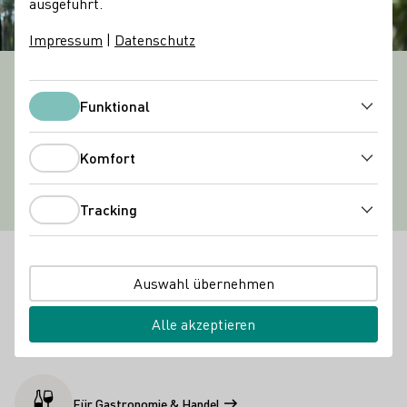
ausgeführt.
Impressum
|
Datenschutz
ERFRISCHENDER GENUSS!
Schorle
Funktional
Funktional
Mehr erfahren
Komfort
Komfort
Tracking
Tracking
Willkommen in besten Lagen.
Auswahl übernehmen
Für Weinerzeuger
Alle akzeptieren
Für Gastronomie & Handel