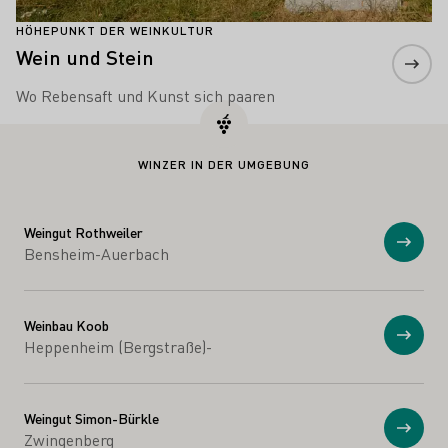
HÖHEPUNKT DER WEINKULTUR
Wein und Stein
Wo Rebensaft und Kunst sich paaren
WINZER IN DER UMGEBUNG
Weingut Rothweiler
Anzei
Bensheim-Auerbach
Weinbau Koob
Anzei
Heppenheim (Bergstraße)-
Weingut Simon-Bürkle
Anzei
Zwingenberg