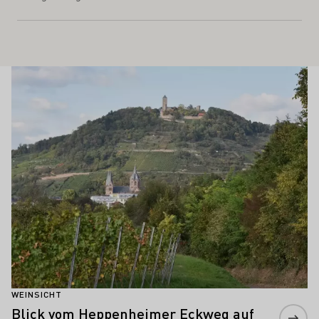
Schönste Weinsichten
Mehr erfahren
WEINSICHT
Blick vom Heppenheimer Eckweg auf