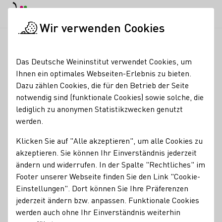
EN
Tagesmodus
Nachtmodus
Haup
Haup
Wir verwenden Cookies
Weinbranche
Weinerzeugersuche
Weinbau Koob
Startseite
Das Deutsche Weininstitut verwendet Cookies, um
Ihnen ein optimales Webseiten-Erlebnis zu bieten.
Weinbau Koob
Dazu zählen Cookies, die für den Betrieb der Seite
notwendig sind (funktionale Cookies) sowie solche, die
Straußwirtschaft in der alten Scheuer
lediglich zu anonymen Statistikzwecken genutzt
werden.
Erzeugnisse
Klicken Sie auf "Alle akzeptieren", um alle Cookies zu
Perlwein / Secco
Sekt
Wein
akzeptieren. Sie können Ihr Einverständnis jederzeit
ändern und widerrufen. In der Spalte "Rechtliches" im
Mitgliedschaften
Footer unserer Webseite finden Sie den Link "Cookie-
Generation Riesling
Einstellungen". Dort können Sie Ihre Präferenzen
Kontakt
jederzeit ändern bzw. anpassen. Funktionale Cookies
werden auch ohne Ihr Einverständnis weiterhin
Weinbau Koob