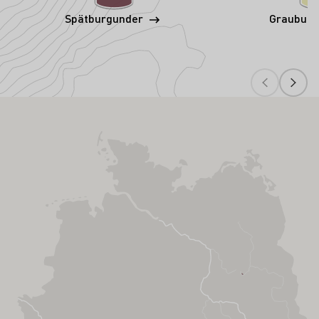
Spätburgunder
Graubur