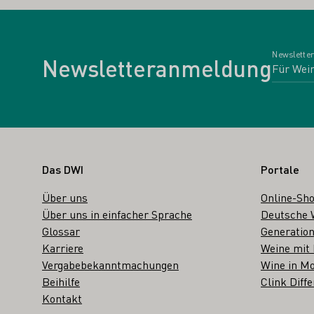
Newsletter
Newsletteranmeldung
Fußbereich
Das DWI
Portale
Über uns
Online-Sh
Über uns in einfacher Sprache
Deutsche 
Glossar
Generation
Karriere
Weine mit
Vergabebekanntmachungen
Wine in Mo
Beihilfe
Clink Diffe
Kontakt