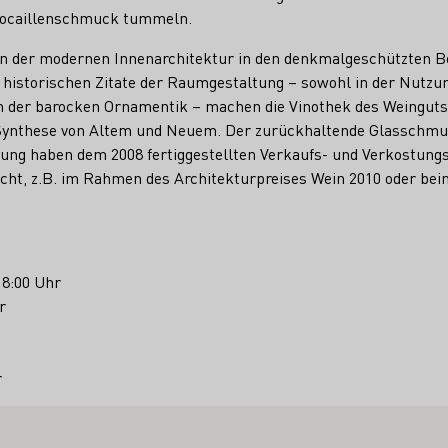
Rocaillenschmuck tummeln.
on der modernen Innenarchitektur in den denkmalgeschützten 
 historischen Zitate der Raumgestaltung – sowohl in der Nutzun
ion der barocken Ornamentik – machen die Vinothek des Weingut
 Synthese von Altem und Neuem. Der zurückhaltende Glasschmuc
ltung haben dem 2008 fertiggestellten Verkaufs- und Verkostun
cht, z.B. im Rahmen des Architekturpreises Wein 2010 oder be
18:00 Uhr
r
r