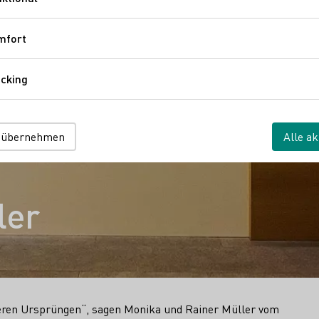
Funktional
mfort
Komfort
cking
Tracking
 übernehmen
Alle ak
ler
seren Ursprüngen“, sagen Monika und Rainer Müller vom