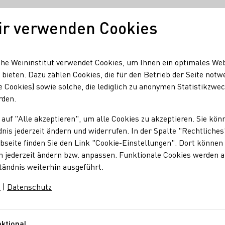
ir verwenden Cookies
Unser Wein
Regionen
Seminare & Event
he Weininstitut verwendet Cookies, um Ihnen ein optimales We
 bieten. Dazu zählen Cookies, die für den Betrieb der Seite notw
e Cookies) sowie solche, die lediglich zu anonymen Statistikzwe
rden.
 auf "Alle akzeptieren", um alle Cookies zu akzeptieren. Sie kön
nis jederzeit ändern und widerrufen. In der Spalte "Rechtliches
seite finden Sie den Link "Cookie-Einstellungen". Dort können 
n jederzeit ändern bzw. anpassen. Funktionale Cookies werden 
tändnis weiterhin ausgeführt.
m
|
Datenschutz
ktional