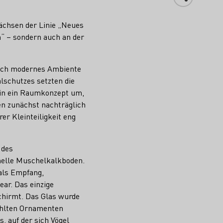
wächsen der Linie „Neues
“ – sondern auch an der
elch modernes Ambiente
lschutzes setzten die
ein ein Raumkonzept um,
en zunächst nachträglich
r Kleinteiligkeit eng
.
 des
 helle Muschelkalkboden.
 als Empfang,
ear. Das einzige
schirmt. Das Glas wurde
ahlten Ornamenten
 auf der sich Vögel