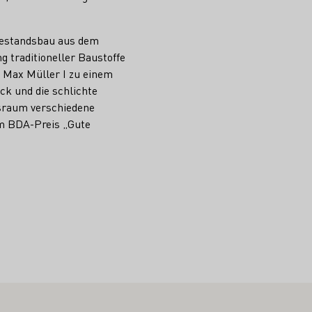
Bestandsbau aus dem
g traditioneller Baustoffe
s Max Müller I zu einem
k und die schlichte
gsraum verschiedene
im BDA-Preis „Gute