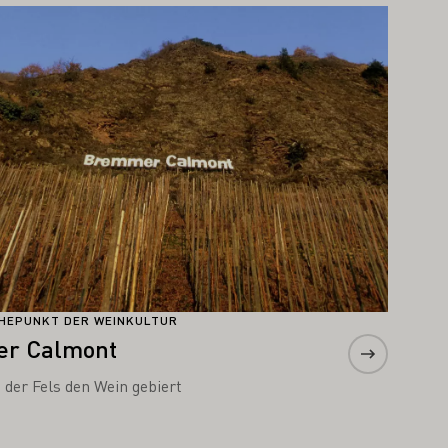
hr erfahren
HEPUNKT DER WEINKULTUR
er Calmont
 der Fels den Wein gebiert