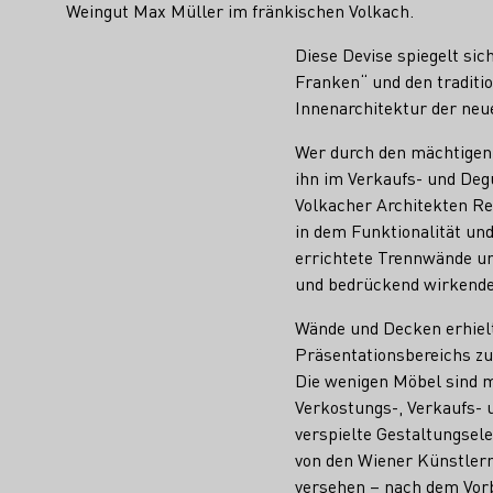
Weingut Max Müller im fränkischen Volkach.
Diese Devise spiegelt sic
Franken“ und den traditi
Innenarchitektur der neu
Wer durch den mächtigen 
ihn im Verkaufs- und Deg
Volkacher Architekten Re
in dem Funktionalität un
errichtete Trennwände un
und bedrückend wirkenden
Wände und Decken erhielt
Präsentationsbereichs zu
Die wenigen Möbel sind m
Verkostungs-, Verkaufs- u
verspielte Gestaltungsel
von den Wiener Künstler
versehen – nach dem Vorb