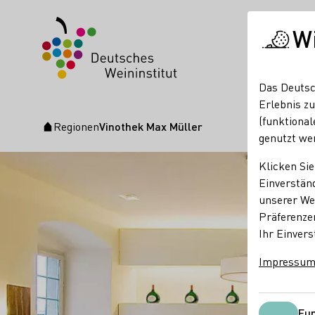
W
Das Deutsc
Erlebnis zu
(funktional
Regionen
Vinothek Max Müller
Startseite
genutzt we
Klicken Sie
Einverständ
unserer Web
Präferenze
Ihr Einvers
Impressu
Fun