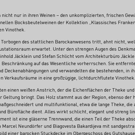
h nicht nur in ihren Weinen – den unkomplizierten, frischen Ge
onellen Bocksbeutelweinen der Kollektion „Klassisches Franken
en Vinothek.
Torbogen des stattlichen Barockanwesens tritt, ahnt nicht, w
ustationsraum erwartet. Unter den strengen Augen des Denkma
inhold Jäcklein und Stefan Schlicht vom Architekturbüro Jäckl
d Beschränkung auf das Wesentliche vorherrschen. Sie entfernt
d Deckenabhängungen und verwandelten die bestehenden, in ihre
 Verkaufsräume in eine großzügige, lichtdurchflutete Vinothek
en einen weißen Anstrich, der die Eichenflächen der Theke und
r Geltung bringt. Das Holz stammt aus der Region, ebenso der
aßgeschneidert und multifunktional, etwa die lange Theke, die
nd Bürofläche dient. Alles wirkt schlicht, elegant und streng lin
ement ist eine gläserne Trennwand, die einen Teil der Theke ab
n Marcel Neundörfer und Biagovesta Bakardijeva mit sandgestr
ild einer barocken Stuckdecke im Obergeschoss des Gutshauses,