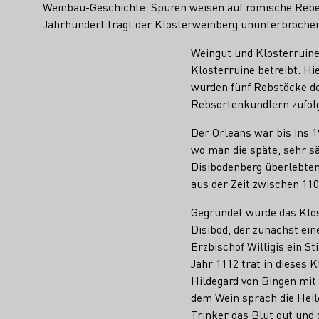
Weinbau-Geschichte: Spuren weisen auf römische Rebe
Jahrhundert trägt der Klosterweinberg ununterbroche
Weingut und Klosterruine 
Klosterruine betreibt. Hi
wurden fünf Rebstöcke de
Rebsortenkundlern zufolg
Der Orleans war bis ins 
wo man die späte, sehr s
Disibodenberg überlebten
aus der Zeit zwischen 11
Gegründet wurde das Kl
Disibod, der zunächst ein
Erzbischof Willigis ein S
Jahr 1112 trat in dieses 
Hildegard von Bingen mit
dem Wein sprach die Heile
Trinker das Blut gut und