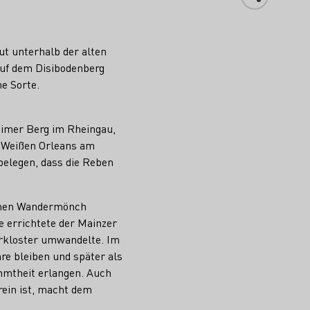
ut unterhalb der alten
 Auf dem Disibodenberg
e Sorte.
eimer Berg im Rheingau,
s Weißen Orleans am
belegen, dass die Reben
chen Wandermönch
e errichtete der Mainzer
nerkloster umwandelte. Im
hre bleiben und später als
ühmtheit erlangen. Auch
rein ist, macht dem