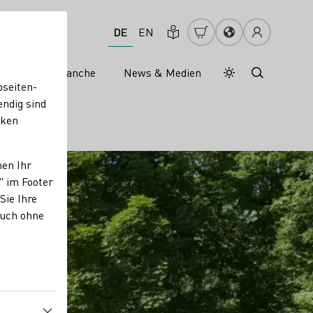
DE
EN
s
Weinbranche
News & Medien
Tagesmodus
Nachtmodus
bseiten-
endig sind
cken
nen Ihr
" im Footer
Sie Ihre
auch ohne