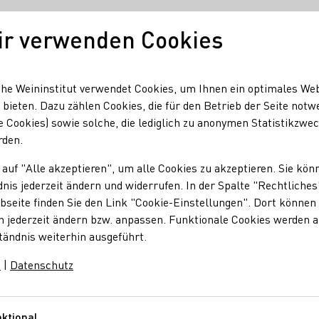
ir verwenden Cookies
Unser Wein
Regionen
Seminare & Event
he Weininstitut verwendet Cookies, um Ihnen ein optimales We
 bieten. Dazu zählen Cookies, die für den Betrieb der Seite notw
e Cookies) sowie solche, die lediglich zu anonymen Statistikzwe
rden.
 auf "Alle akzeptieren", um alle Cookies zu akzeptieren. Sie kön
nis jederzeit ändern und widerrufen. In der Spalte "Rechtliches
seite finden Sie den Link "Cookie-Einstellungen". Dort können 
n jederzeit ändern bzw. anpassen. Funktionale Cookies werden 
tändnis weiterhin ausgeführt.
m
|
Datenschutz
ktional