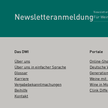
Newsletter
Newsletteranmeldung
Fußbereich
Das DWI
Portale
Über uns
Online-Sh
Über uns in einfacher Sprache
Deutsche 
Glossar
Generation
Karriere
Weine mit
Vergabebekanntmachungen
Wine in Mo
Beihilfe
Clink Diffe
Kontakt