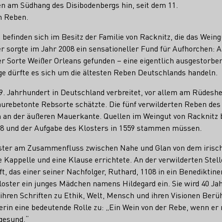
n am Südhang des Disibodenbergs hin, seit dem 11.
n Reben.
befinden sich im Besitz der Familie von Racknitz, die das Weing
er sorgte im Jahr 2008 ein sensationeller Fund für Aufhorchen:
r Sorte Weißer Orleans gefunden – eine eigentlich ausgestorben
e dürfte es sich um die ältesten Reben Deutschlands handeln.
19. Jahrhundert in Deutschland verbreitet, vor allem am Rüdesh
äurebetonte Rebsorte schätzte. Die fünf verwilderten Reben de
 an der äußeren Mauerkante. Quellen im Weingut von Racknitz 
08 und der Aufgabe des Klosters in 1559 stammen müssen.
oster am Zusammenfluss zwischen Nahe und Glan von dem iris
e Kappelle und eine Klause errichtete. An der verwilderten Stell
tift, das einer seiner Nachfolger, Ruthard, 1108 in ein Benedikti
Kloster ein junges Mädchen namens Hildegard ein. Sie wird 40 Ja
 ihren Schriften zu Ethik, Welt, Mensch und ihren Visionen Ber
rin eine bedeutende Rolle zu: „Ein Wein von der Rebe, wenn er 
 gesund.“