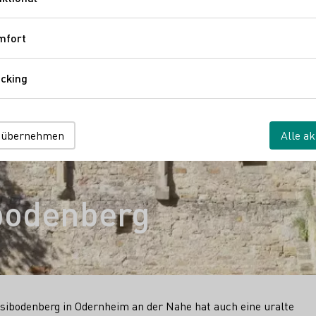
Funktional
mfort
Komfort
cking
Tracking
 übernehmen
Alle ak
ibodenberg
isibodenberg in Odernheim an der Nahe hat auch eine uralte