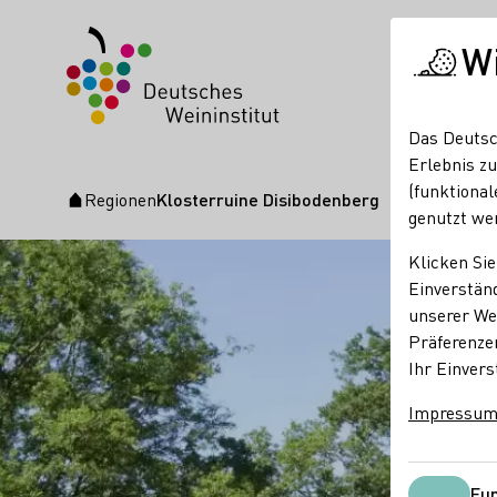
W
Das Deutsc
Erlebnis zu
(funktional
Regionen
Klosterruine Disibodenberg
Startseite
genutzt we
Klicken Sie
Einverständ
unserer Web
Präferenze
Ihr Einvers
Impressu
Fun