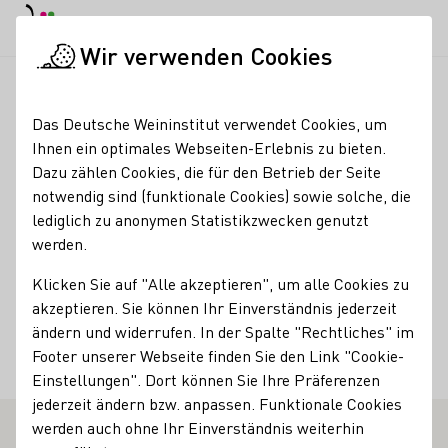
EN
Tagesmodus
Nachtmodus
Haup
Haup
Wir verwenden Cookies
Seminare & Events
Veranstaltungskalender
Schlenderwein
Startseite
Das Deutsche Weininstitut verwendet Cookies, um
Ihnen ein optimales Webseiten-Erlebnis zu bieten.
Registrierung erforderlich
Dazu zählen Cookies, die für den Betrieb der Seite
Schlenderweinprobe
notwendig sind (funktionale Cookies) sowie solche, die
lediglich zu anonymen Statistikzwecken genutzt
werden.
schlendern Sie gemeinsam mit Alex entlang der weniger
bekannten Weinberges und Elbdörfer und genießen Sie
Klicken Sie auf "Alle akzeptieren", um alle Cookies zu
auch dabei den ein oder anderen besonderen Tropfen
akzeptieren. Sie können Ihr Einverständnis jederzeit
ändern und widerrufen. In der Spalte "Rechtliches" im
43,00
Footer unserer Webseite finden Sie den Link "Cookie-
Einstellungen". Dort können Sie Ihre Präferenzen
Kulinarik
Natur
Wissen / Seminare
jederzeit ändern bzw. anpassen. Funktionale Cookies
werden auch ohne Ihr Einverständnis weiterhin