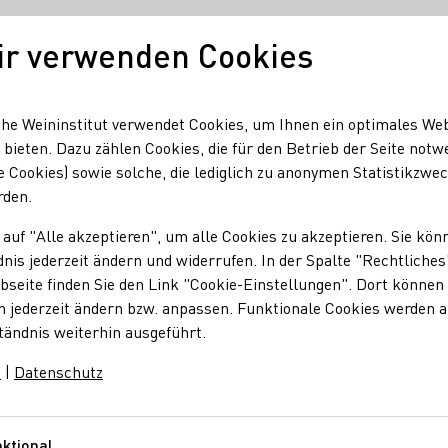
ir verwenden Cookies
Unser Wein
Regionen
Seminare & Event
he Weininstitut verwendet Cookies, um Ihnen ein optimales We
 bieten. Dazu zählen Cookies, die für den Betrieb der Seite notw
e Cookies) sowie solche, die lediglich zu anonymen Statistikzwe
rden.
 auf "Alle akzeptieren", um alle Cookies zu akzeptieren. Sie kön
nis jederzeit ändern und widerrufen. In der Spalte "Rechtliches
seite finden Sie den Link "Cookie-Einstellungen". Dort können 
n jederzeit ändern bzw. anpassen. Funktionale Cookies werden 
tändnis weiterhin ausgeführt.
m
|
Datenschutz
ktional