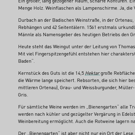
Ein großer, lang gezogener Raum, scharfe Konturen. E
Menge Holz. Weinflaschen als Lampenschirme. Ja, die 
Durbach an der Badischen Weinstraße, in der Ortenau, 
Rebhängen und 42 Seitentälern. 1561 erstmals urkundli
Männle als Namensgeber des heutigen Betriebs den Gru
Heute steht das Weingut unter der Leitung von Thomas u
Mit viel Fingerspitzengefühl entstehen hier charakters
Baden“.
Kernstück des Guts ist die 14,5
Hektar
große Rebfläche 
die Wärme lange speichert. Rebsorten, die sich hier be
mittleren Ortenau), Grau- und Weissburgunder, Müller
Gris.
Für sämtliche Weine werden im „Bienengarten“ alle Tr
werden nach kühler und gezügelter Vergärung in Edelst
Weinbereitung ermöglicht. Auch die Rotweine lagern na
Der „Bienengarten“ ist aber nicht nur ein Ort der Les