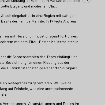
andverkleidung, dazu mit dem Parkettboden eine
lvolle Eleganz und modernen Chic.
lisch eingebettet in eine Region mit saftigen
Besitz der Familie Männle. 1919 legte Andreas
ahren mit Herz und Innovationsgeist fortführen.
 anderem mit dem Titel „Bester Kellermeister in
der die Sonnenstrahlen des Tages einfängt und
ale Bezeichnung für einen Riesling aus der
 die Pilzwiderstandsfähige Rebsorte Souvignier
alen Reifegrades zu garantieren. Weißweine
 lang auf Feinhefe, was eine aromaschonende
hefe.
 zu Verkostungen, Veranstaltungen und Festen im