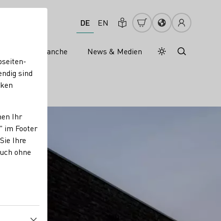
DE
EN
s
Weinbranche
News & Medien
Tagesmodus
Nachtmodus
bseiten-
endig sind
cken
nen Ihr
" im Footer
Sie Ihre
auch ohne