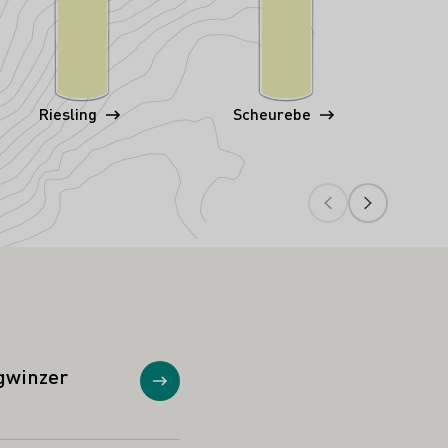
Riesling
Scheurebe
Wei
winzer
Anzeigen