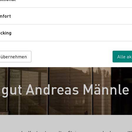
Funktional
mfort
Komfort
cking
Tracking
 übernehmen
Alle ak
gut Andreas Männle