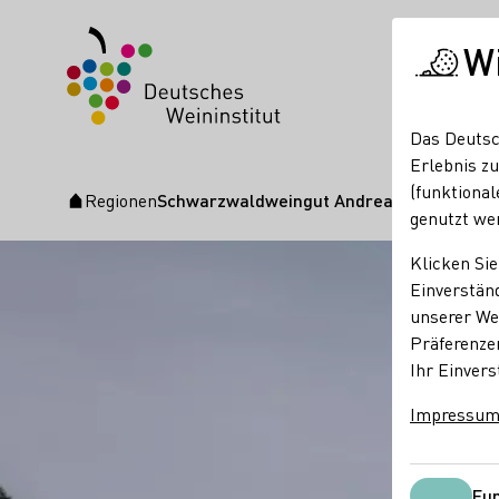
W
Das Deutsc
Erlebnis zu
(funktional
Regionen
Schwarzwaldweingut Andreas Männle
Startseite
genutzt we
Klicken Sie
Einverständ
unserer Web
Präferenze
Ihr Einvers
Impressu
Fun