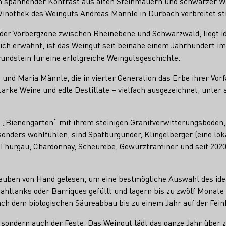
in spannender Kontrast aus alten Steinmauern und schwarzer W
Vinothek des Weinguts Andreas Männle in Durbach verbreitet sti
der Vorbergzone zwischen Rheinebene und Schwarzwald, liegt idyl
ch erwähnt, ist das Weingut seit beinahe einem Jahrhundert im 
ndstein für eine erfolgreiche Weingutsgeschichte.
nd Maria Männle, die in vierter Generation das Erbe ihrer Vorf
tarke Weine und edle Destillate – vielfach ausgezeichnet, unter
„Bienengarten“ mit ihrem steinigen Granitverwitterungsboden, 
sonders wohlfühlen, sind Spätburgunder, Klingelberger (eine lok
-Thurgau, Chardonnay, Scheurebe, Gewürztraminer und seit 2020
auben von Hand gelesen, um eine bestmögliche Auswahl des ide
ahltanks oder Barriques gefüllt und lagern bis zu zwölf Monate
ch dem biologischen Säureabbau bis zu einem Jahr auf der Fein
e, sondern auch der Feste. Das Weingut lädt das ganze Jahr über