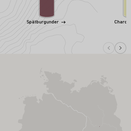
Spätburgunder
Chardo