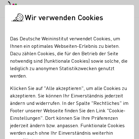
EN
Tagesmodus
Nachtmodus
Haup
Haup
Wir verwenden Cookies
Weinbranche
Weinerzeugersuche
Weingut Rieger
Startseite
Das Deutsche Weininstitut verwendet Cookies, um
Ihnen ein optimales Webseiten-Erlebnis zu bieten.
Weingut Rieger
Dazu zählen Cookies, die für den Betrieb der Seite
notwendig sind (funktionale Cookies) sowie solche, die
wir sind ein aufstrebendes, biodynamisches Weingut in
lediglich zu anonymen Statistikzwecken genutzt
Süddeutschland, genauer gesagt in Baden/
werden.
Markgräflerland, zwischen Freiburg und Basel und
Rheinebene und Schwarzwald
Klicken Sie auf "Alle akzeptieren", um alle Cookies zu
akzeptieren. Sie können Ihr Einverständnis jederzeit
Erzeugnisse
ändern und widerrufen. In der Spalte "Rechtliches" im
Footer unserer Webseite finden Sie den Link "Cookie-
Bio-dynamisch
Einstellungen". Dort können Sie Ihre Präferenzen
jederzeit ändern bzw. anpassen. Funktionale Cookies
Mitgliedschaften
werden auch ohne Ihr Einverständnis weiterhin
Demeter e. V.
ECOVIN Bundesverband Ökologischer Weinbau e.V.