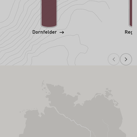
Dornfelder
Rege