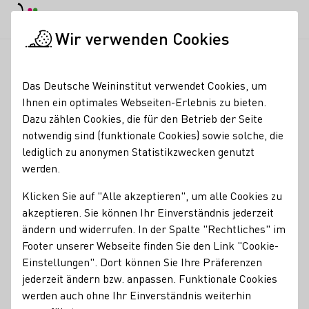
EN
Tagesmodus
Nachtmodus
Haup
Haup
Wir verwenden Cookies
Weinbranche
Weinerzeugersuche
Weingut Dipl. Ing. Linus 
Startseite
Das Deutsche Weininstitut verwendet Cookies, um
Ihnen ein optimales Webseiten-Erlebnis zu bieten.
Weingut Dipl. Ing. Linus
Dazu zählen Cookies, die für den Betrieb der Seite
notwendig sind (funktionale Cookies) sowie solche, die
Lorsbach
lediglich zu anonymen Statistikzwecken genutzt
werden.
Informationen unter www.weingut-lorsbach.de
Klicken Sie auf "Alle akzeptieren", um alle Cookies zu
Erzeugnisse
akzeptieren. Sie können Ihr Einverständnis jederzeit
Glühwein
Perlwein / Secco
Sekt
Wein
Traubensaft
ändern und widerrufen. In der Spalte "Rechtliches" im
Footer unserer Webseite finden Sie den Link "Cookie-
Weinessig
Brände / Destillate
Roséwein
Einstellungen". Dort können Sie Ihre Präferenzen
jederzeit ändern bzw. anpassen. Funktionale Cookies
Mitgliedschaften
werden auch ohne Ihr Einverständnis weiterhin
Deutscher Weinbauverband e.V.
Weinland Nahe e.V.