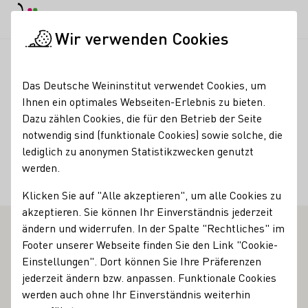
EN
Tagesmodus
Nachtmodus
Haup
Haup
Wir verwenden Cookies
Weinbranche
Weinerzeugersuche
Weinmanufaktur Walpor
Startseite
Das Deutsche Weininstitut verwendet Cookies, um
Ihnen ein optimales Webseiten-Erlebnis zu bieten.
Weinmanufaktur
Dazu zählen Cookies, die für den Betrieb der Seite
notwendig sind (funktionale Cookies) sowie solche, die
Walporzheim
lediglich zu anonymen Statistikzwecken genutzt
werden.
Services
Klicken Sie auf "Alle akzeptieren", um alle Cookies zu
Restaurant
akzeptieren. Sie können Ihr Einverständnis jederzeit
ändern und widerrufen. In der Spalte "Rechtliches" im
Footer unserer Webseite finden Sie den Link "Cookie-
Vinothek
Einstellungen". Dort können Sie Ihre Präferenzen
Walporzheim an der Ahr ist ein malerischer Flecken Erde,
jederzeit ändern bzw. anpassen. Funktionale Cookies
ganz im Norden von Rheinland-Pfalz. Seit jeher waren
werden auch ohne Ihr Einverständnis weiterhin