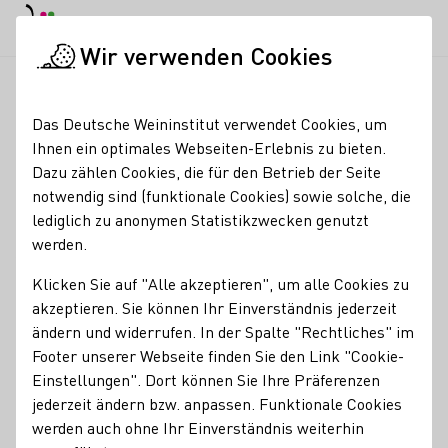
EN
Tagesmodus
Nachtmodus
Haup
Haup
Wir verwenden Cookies
Weinbranche
Weinerzeugersuche
Bäder - Jens & Katja Bäd
Startseite
Das Deutsche Weininstitut verwendet Cookies, um
Ihnen ein optimales Webseiten-Erlebnis zu bieten.
Bäder - Jens & Katja
Dazu zählen Cookies, die für den Betrieb der Seite
notwendig sind (funktionale Cookies) sowie solche, die
Bäder
lediglich zu anonymen Statistikzwecken genutzt
werden.
Jedes Jahr an Christi Himmelfahrt findet unsere Große
Frühjahrsweinprobe statt. Weitere Infos unter
Klicken Sie auf "Alle akzeptieren", um alle Cookies zu
www.weingutbaeder.de
akzeptieren. Sie können Ihr Einverständnis jederzeit
ändern und widerrufen. In der Spalte "Rechtliches" im
Erzeugnisse
Footer unserer Webseite finden Sie den Link "Cookie-
Bio
Perlwein / Secco
Sekt
Vegan
Wein
Roséwein
Einstellungen". Dort können Sie Ihre Präferenzen
jederzeit ändern bzw. anpassen. Funktionale Cookies
Mitgliedschaften
werden auch ohne Ihr Einverständnis weiterhin