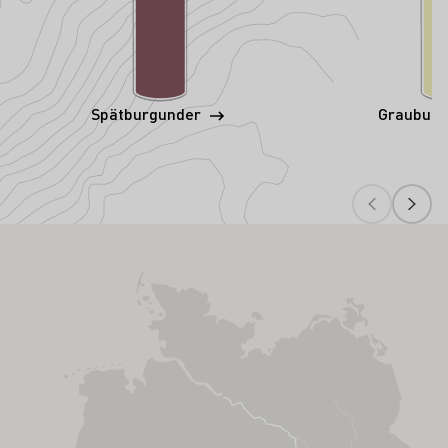
Spätburgunder
Graubur