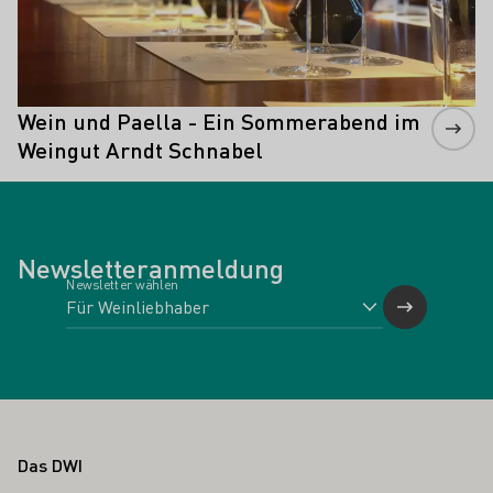
Wein und Paella - Ein Sommerabend im
Weingut Arndt Schnabel
Newsletteranmeldung
Newsletter wählen
Fußbereich
Das DWI