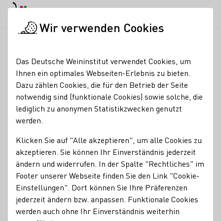
EN
Tagesmodus
Nachtmodus
Haup
Haup
Wir verwenden Cookies
Weinbranche
Weinerzeugersuche
Weingut Arndt Schnabel
Startseite
Das Deutsche Weininstitut verwendet Cookies, um
Ihnen ein optimales Webseiten-Erlebnis zu bieten.
Weingut Arndt Schnabel
Dazu zählen Cookies, die für den Betrieb der Seite
notwendig sind (funktionale Cookies) sowie solche, die
Erzeugnisse
lediglich zu anonymen Statistikzwecken genutzt
werden.
Perlwein / Secco
Sekt
Wein
Traubensaft
Roséwein
Klicken Sie auf "Alle akzeptieren", um alle Cookies zu
Mitgliedschaften
akzeptieren. Sie können Ihr Einverständnis jederzeit
Rheinhessenwein e.V.
ändern und widerrufen. In der Spalte "Rechtliches" im
Footer unserer Webseite finden Sie den Link "Cookie-
Services
Einstellungen". Dort können Sie Ihre Präferenzen
jederzeit ändern bzw. anpassen. Funktionale Cookies
Virtuelle Weinprobe
werden auch ohne Ihr Einverständnis weiterhin
Kontakt