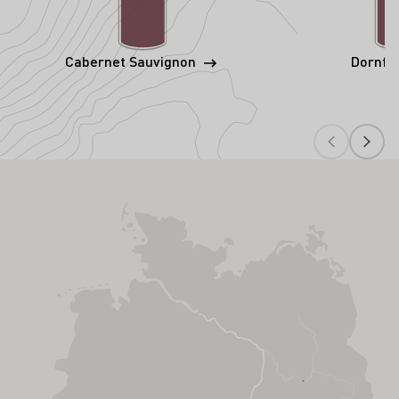
Cabernet Sauvignon
Dornfe