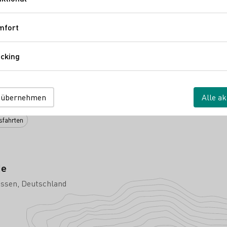
Funktional
e.V.
Rheinhessenwein e.V.
mfort
Komfort
cking
Tracking
 übernehmen
Alle ak
e
sfahrten
de
essen
Deutschland