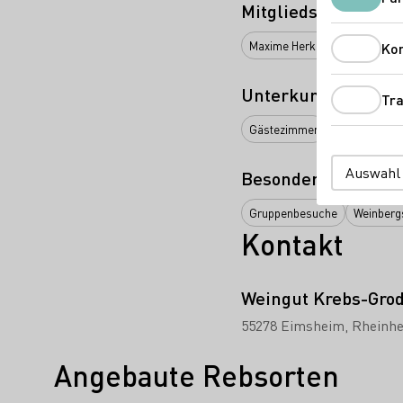
Mitgliedschaften
Maxime Herkunft Rheinhessen 
Ko
Unterkunftsarten
Tra
Gästezimmer
Auswahl
Besondere Angebot
Gruppenbesuche
Weinberg
Kontakt
Weingut Krebs-Gro
55278 Eimsheim
Rheinh
Angebaute Rebsorten