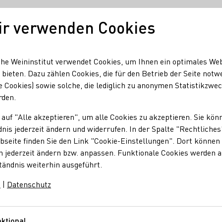
ir verwenden Cookies
Unser Wein
Regionen
Seminare & Event
he Weininstitut verwendet Cookies, um Ihnen ein optimales We
 bieten. Dazu zählen Cookies, die für den Betrieb der Seite notw
e Cookies) sowie solche, die lediglich zu anonymen Statistikzwe
de
rden.
 auf "Alle akzeptieren", um alle Cookies zu akzeptieren. Sie kön
rode
nis jederzeit ändern und widerrufen. In der Spalte "Rechtliches
seite finden Sie den Link "Cookie-Einstellungen". Dort können 
n jederzeit ändern bzw. anpassen. Funktionale Cookies werden 
h Vereinbarung klimatisierte Gästezimmer
tändnis weiterhin ausgeführt.
m
|
Datenschutz
ktional