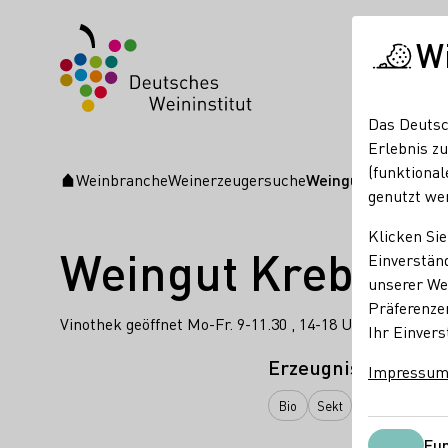
W
Das Deutsc
Erlebnis zu
(funktional
Weinbranche
Weinerzeugersuche
Weingut Krebs-Gro
Startseite
genutzt we
Klicken Sie
Weingut Krebs-G
Einverständ
unserer Web
Präferenze
Vinothek geöffnet Mo-Fr. 9-11.30 , 14-18 Uhr oder nac
Ihr Einvers
Erzeugnisse
Impressu
Bio
Sekt
Roséwein
Fun