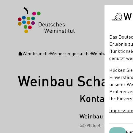
W
Das Deutsc
Erlebnis zu
(funktional
Weinbranche
Weinerzeugersuche
Weinbau Scharfbill
Startseite
genutzt we
Klicken Sie
Weinbau Scharfbil
Einverständ
unserer Web
Präferenze
Kontakt
Ihr Einvers
Impressu
Weinbau Scharfbill
54298 Igel
Triererstraße 
Fun