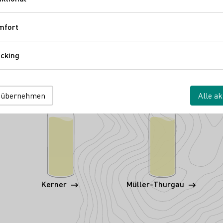
Funktional
mfort
Komfort
cking
Tracking
 übernehmen
Alle ak
Kerner
Müller-Thurgau