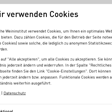
ir verwenden Cookies
Unser Wein
Regionen
Seminare & Event
he Weininstitut verwendet Cookies, um Ihnen ein optimales We
 bieten. Dazu zählen Cookies, die für den Betrieb der Seite notw
e Cookies) sowie solche, die lediglich zu anonymen Statistikzwe
ig
rden.
 auf "Alle akzeptieren", um alle Cookies zu akzeptieren. Sie kön
lig
nis jederzeit ändern und widerrufen. In der Spalte "Rechtliches
seite finden Sie den Link "Cookie-Einstellungen". Dort können 
n jederzeit ändern bzw. anpassen. Funktionale Cookies werden 
tändnis weiterhin ausgeführt.
m
|
Datenschutz
ig
63
Mosel
Deutschland
ktional