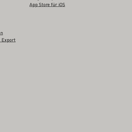
App Store für iOS
en
 Export