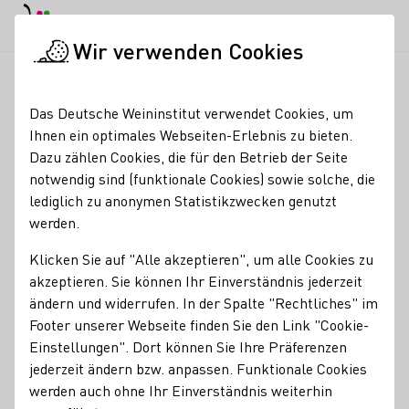
EN
Tagesmodus
Nachtmodus
Haup
Haup
Wir verwenden Cookies
Weinbranche
Weinerzeugersuche
Weingut Schneiderfritz G
Startseite
Das Deutsche Weininstitut verwendet Cookies, um
Ihnen ein optimales Webseiten-Erlebnis zu bieten.
Weingut Schneiderfritz
Dazu zählen Cookies, die für den Betrieb der Seite
notwendig sind (funktionale Cookies) sowie solche, die
GbR
lediglich zu anonymen Statistikzwecken genutzt
werden.
Erzeugnisse
Klicken Sie auf "Alle akzeptieren", um alle Cookies zu
Sekt
Vegan
Wein
Traubensaft
Roséwein
akzeptieren. Sie können Ihr Einverständnis jederzeit
ändern und widerrufen. In der Spalte "Rechtliches" im
Mitgliedschaften
Footer unserer Webseite finden Sie den Link "Cookie-
Generation Riesling
Wine in Moderation (WiM)
Einstellungen". Dort können Sie Ihre Präferenzen
jederzeit ändern bzw. anpassen. Funktionale Cookies
Services
werden auch ohne Ihr Einverständnis weiterhin