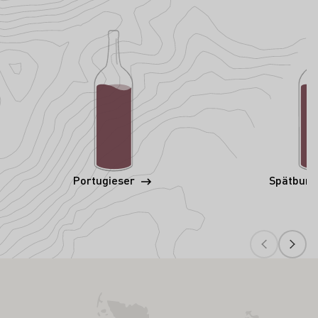
Portugieser
Spätbur