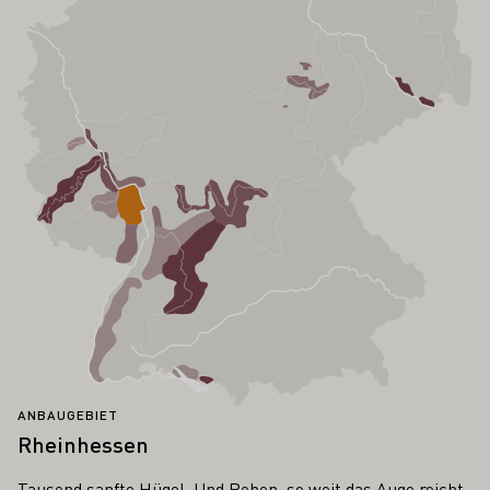
ANBAUGEBIET
Rheinhessen
Tausend sanfte Hügel. Und Reben, so weit das Auge reicht