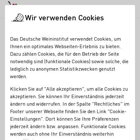
EN
Tagesmodus
Nachtmodus
Haup
Haup
Wir verwenden Cookies
Weinbranche
Weinerzeugersuche
Wasem Wein
Startseite
Das Deutsche Weininstitut verwendet Cookies, um
Ihnen ein optimales Webseiten-Erlebnis zu bieten.
Wasem Wein
Dazu zählen Cookies, die für den Betrieb der Seite
notwendig sind (funktionale Cookies) sowie solche, die
Erzeugnisse
lediglich zu anonymen Statistikzwecken genutzt
werden.
Glühwein
Perlwein / Secco
Sekt
Klicken Sie auf "Alle akzeptieren", um alle Cookies zu
Mitgliedschaften
akzeptieren. Sie können Ihr Einverständnis jederzeit
Generation Riesling
ändern und widerrufen. In der Spalte "Rechtliches" im
Footer unserer Webseite finden Sie den Link "Cookie-
Services
Einstellungen". Dort können Sie Ihre Präferenzen
jederzeit ändern bzw. anpassen. Funktionale Cookies
Restaurant
Vinothek
werden auch ohne Ihr Einverständnis weiterhin