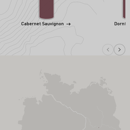
Cabernet Sauvignon
Dornfe