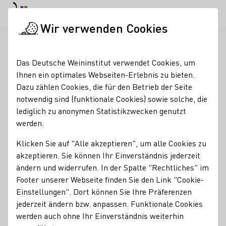
EN
Tagesmodus
Nachtmodus
Haup
Haup
Wir verwenden Cookies
Weinbranche
Weinerzeugersuche
Familien-Weingut Renner
Startseite
Das Deutsche Weininstitut verwendet Cookies, um
Ihnen ein optimales Webseiten-Erlebnis zu bieten.
Familien-Weingut
Dazu zählen Cookies, die für den Betrieb der Seite
notwendig sind (funktionale Cookies) sowie solche, die
Renner
lediglich zu anonymen Statistikzwecken genutzt
werden.
3 Brüder - ein Weingut - eine Leidenschaft familiär /
modern / naturverbunden Das Familien-Weingut in
Klicken Sie auf "Alle akzeptieren", um alle Cookies zu
Offenburg
akzeptieren. Sie können Ihr Einverständnis jederzeit
ändern und widerrufen. In der Spalte "Rechtliches" im
Erzeugnisse
Footer unserer Webseite finden Sie den Link "Cookie-
Glühwein
Perlwein / Secco
Sekt
Wein
Einstellungen". Dort können Sie Ihre Präferenzen
jederzeit ändern bzw. anpassen. Funktionale Cookies
Mitgliedschaften
werden auch ohne Ihr Einverständnis weiterhin