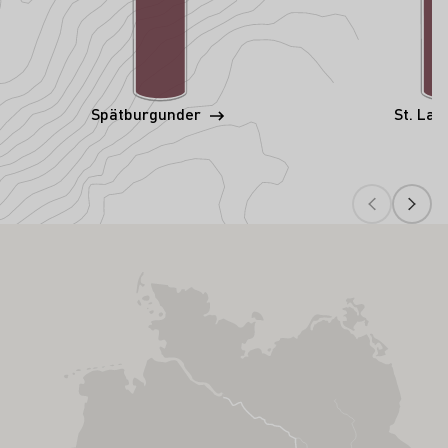
Spätburgunder
St. Lau