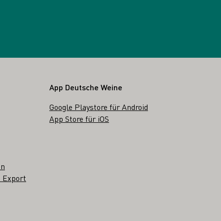
App Deutsche Weine
Google Playstore für Android
App Store für iOS
en
 Export