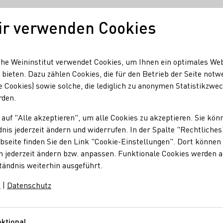
ir verwenden Cookies
Unser Wein
Regionen
Seminare & Event
he Weininstitut verwendet Cookies, um Ihnen ein optimales We
 bieten. Dazu zählen Cookies, die für den Betrieb der Seite notw
e Cookies) sowie solche, die lediglich zu anonymen Statistikzwe
rden.
 auf "Alle akzeptieren", um alle Cookies zu akzeptieren. Sie kön
nis jederzeit ändern und widerrufen. In der Spalte "Rechtliches
seite finden Sie den Link "Cookie-Einstellungen". Dort können 
n jederzeit ändern bzw. anpassen. Funktionale Cookies werden 
de daran unsere Naheweine in die Welt zu bringen. Besuchen
tändnis weiterhin ausgeführt.
m
|
Datenschutz
ktional