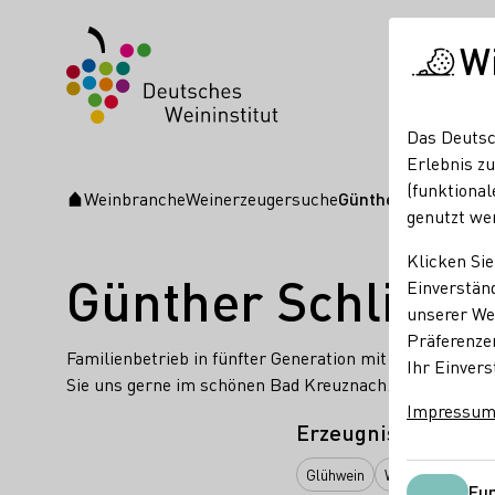
W
Das Deutsc
Erlebnis zu
(funktional
Weinbranche
Weinerzeugersuche
Günther Schlink
Startseite
genutzt we
Klicken Sie
Günther Schlink
Einverständ
unserer Web
Präferenze
Familienbetrieb in fünfter Generation mit großer Freu
Ihr Einvers
Sie uns gerne im schönen Bad Kreuznach.
Impressu
Erzeugnisse
Glühwein
Wein
Fun