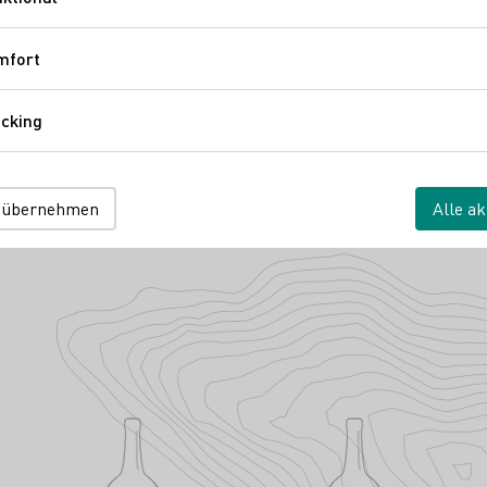
Funktional
mfort
Komfort
cking
Tracking
 übernehmen
Alle ak
er-Müller-Str. 58
Nahe
Deutschland