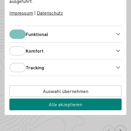
ausgeführt.
Zur Website
Impressum
|
Datenschutz
Angebaute Rebsorten
Funktional
Funktional
Komfort
Komfort
Tracking
Tracking
Auswahl übernehmen
Alle akzeptieren
Acolon
Cabernet S