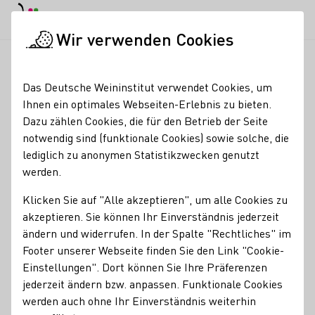
EN
Tagesmodus
Nachtmodus
Haup
Haup
Wir verwenden Cookies
Weinbranche
Weinerzeugersuche
Henninger
Startseite
Das Deutsche Weininstitut verwendet Cookies, um
Ihnen ein optimales Webseiten-Erlebnis zu bieten.
Henninger
Dazu zählen Cookies, die für den Betrieb der Seite
notwendig sind (funktionale Cookies) sowie solche, die
Erzeugnisse
lediglich zu anonymen Statistikzwecken genutzt
werden.
Glühwein
Perlwein / Secco
Sekt
Wein
Traubensaft
Federweißer
Klicken Sie auf "Alle akzeptieren", um alle Cookies zu
Kontakt
akzeptieren. Sie können Ihr Einverständnis jederzeit
ändern und widerrufen. In der Spalte "Rechtliches" im
Footer unserer Webseite finden Sie den Link "Cookie-
Henninger
Einstellungen". Dort können Sie Ihre Präferenzen
67169 Kallstadt
Weinstraße 2
Pfalz
Deutschland
jederzeit ändern bzw. anpassen. Funktionale Cookies
Telefonnummer
E-Mail-Adresse
werden auch ohne Ihr Einverständnis weiterhin