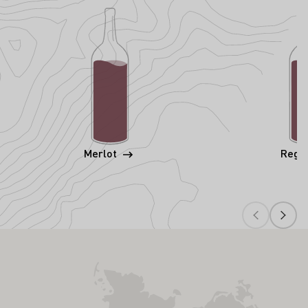
Merlot
Rege