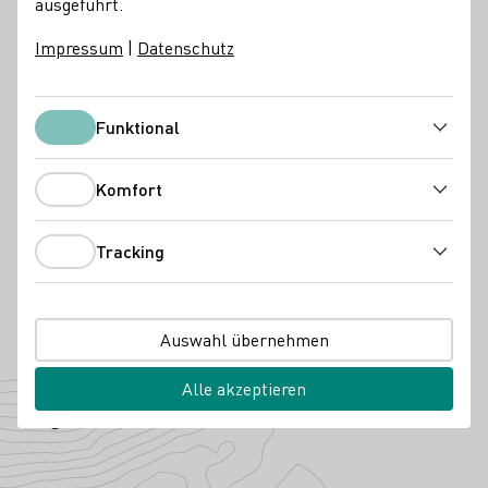
ausgeführt.
Vinothek
Impressum
|
Datenschutz
Besondere Angebote
Funktional
Gruppenbesuche
Weinprobe im Weinberg
Funktional
Kontakt
Komfort
Komfort
Ökologisches Weingut Wedekind
55283 Nierstein
Karolingerstraße 1
Rheinhessen
Tracking
Tracking
Deutschland
Telefonnummer
E-Mail-Adresse
Auswahl übernehmen
Zur Website
Alle akzeptieren
Angebaute Rebsorten