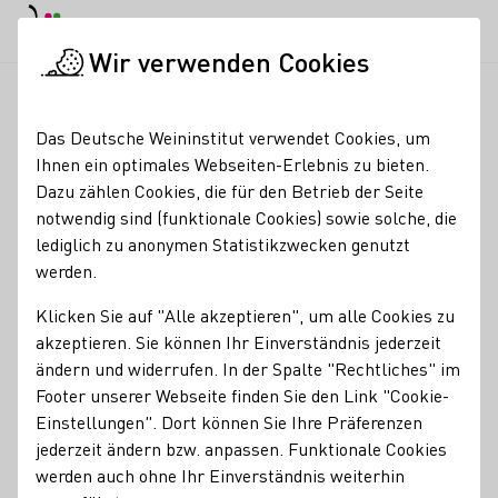
EN
Tagesmodus
Nachtmodus
Haup
Haup
Wir verwenden Cookies
Weinbranche
Weinerzeugersuche
Ökologisches Weingut We
Startseite
Das Deutsche Weininstitut verwendet Cookies, um
Ihnen ein optimales Webseiten-Erlebnis zu bieten.
Ökologisches Weingut
Dazu zählen Cookies, die für den Betrieb der Seite
notwendig sind (funktionale Cookies) sowie solche, die
Wedekind
lediglich zu anonymen Statistikzwecken genutzt
werden.
Erzeugnisse
Klicken Sie auf "Alle akzeptieren", um alle Cookies zu
Bio
akzeptieren. Sie können Ihr Einverständnis jederzeit
ändern und widerrufen. In der Spalte "Rechtliches" im
Mitgliedschaften
Footer unserer Webseite finden Sie den Link "Cookie-
ECOVIN Bundesverband Ökologischer Weinbau e.V.
Einstellungen". Dort können Sie Ihre Präferenzen
Rheinhessenwein e.V.
Zukunftsweine
jederzeit ändern bzw. anpassen. Funktionale Cookies
werden auch ohne Ihr Einverständnis weiterhin
Services