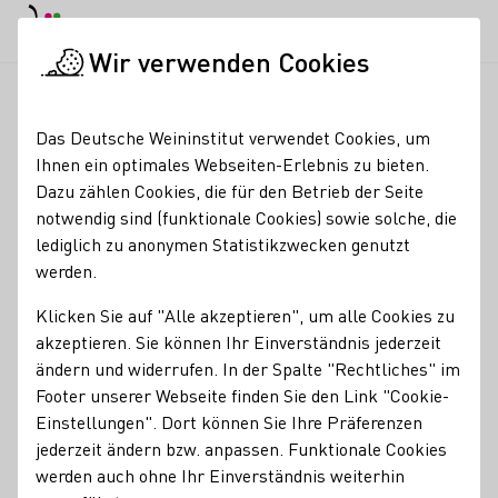
EN
Tagesmodus
Nachtmodus
Haup
Haup
Wir verwenden Cookies
Weinbranche
Weinerzeugersuche
Weingut Kassner-Simon
Startseite
Das Deutsche Weininstitut verwendet Cookies, um
Ihnen ein optimales Webseiten-Erlebnis zu bieten.
Weingut Kassner-Simon
Dazu zählen Cookies, die für den Betrieb der Seite
notwendig sind (funktionale Cookies) sowie solche, die
Weinverkauf geöffnet Montag bis Samstag 14 bis 18 Uhr,
lediglich zu anonymen Statistikzwecken genutzt
Sonntag 10 bis 12 Uhr, Feiertag nur nach vorheriger
werden.
Anmeldung Ferienwohnungen, Vermietung der Vinothek für
private Veranstaltungen, Teilnahme an allen Freinsheimer
Klicken Sie auf "Alle akzeptieren", um alle Cookies zu
Weinfesten
akzeptieren. Sie können Ihr Einverständnis jederzeit
ändern und widerrufen. In der Spalte "Rechtliches" im
Erzeugnisse
Footer unserer Webseite finden Sie den Link "Cookie-
Einstellungen". Dort können Sie Ihre Präferenzen
Glühwein
Perlwein / Secco
Sekt
Vegan
Wein
jederzeit ändern bzw. anpassen. Funktionale Cookies
Alkoholfreier Wein/Sekt/Secco
Traubensaft
Roséwein
werden auch ohne Ihr Einverständnis weiterhin