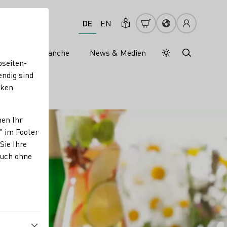
DE
EN
s
Weinbranche
News & Medien
Tagesmodus
Nachtmodus
bseiten-
endig sind
cken
nen Ihr
" im Footer
Sie Ihre
auch ohne