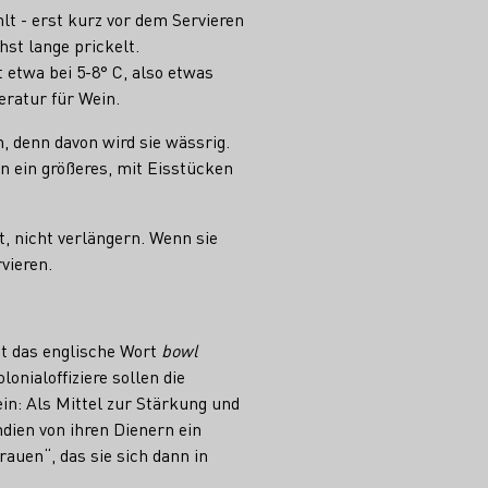
lt - erst kurz vor dem Servieren
st lange prickelt.
 etwa bei 5-8° C, also etwas
eratur für Wein.
n, denn davon wird sie wässrig.
n ein größeres, mit Eisstücken
, nicht verlängern. Wenn sie
rvieren.
t das englische Wort
bowl
onialoffiziere sollen die
in: Als Mittel zur Stärkung und
ndien von ihren Dienern ein
auen“, das sie sich dann in