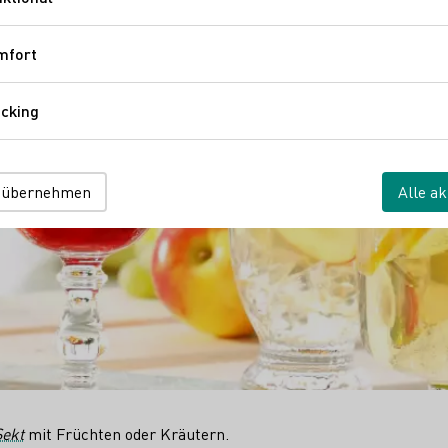
Funktional
mfort
Komfort
cking
Tracking
 übernehmen
Alle ak
Sekt
mit Früchten oder Kräutern.