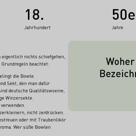
18.
50e
Jahrhundert
Jahre
eigentlich nichts schiefgehen,
Woher
e Grundregeln beachtet:
Zm Servieren
Bezeich
gelingt die Bowle.
Getränks eign
und Sekt, den man dafür
häufig leicht ku
sind deutsche Qualitätswseine,
fü
ige Winzersekte.
e verwenden.
erkleinern, nicht zerdrücken.
estreuen oder mit Traubenlikör
 Aroma. Wer süße Bowlen