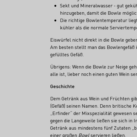
Sekt und Mineralwasser - gut geküh
hinzugeben, damit die Bowle möglich
Die richtige Bowlentemperatur liegt
kühler als die normale Serviertemp
Eiswürfel nicht direkt in die Bowle gebe
Am besten stellt man das Bowlengefäß i
gefülltes Gefäß.
Übrigens: Wenn die Bowle zur Neige geht
alle ist, lieber noch einen guten Wein se
Geschichte
Dem Getränk aus Wein und Früchten gib
(Gefäß) seinen Namen. Denn britische Kol
„Erfinder“ der Mixspezialität gewesen se
gegen die Langeweile ließen sie sich in I
Getränk aus mindestens fünf Zutaten „br
einer großen
Bowl
servieren ließen.