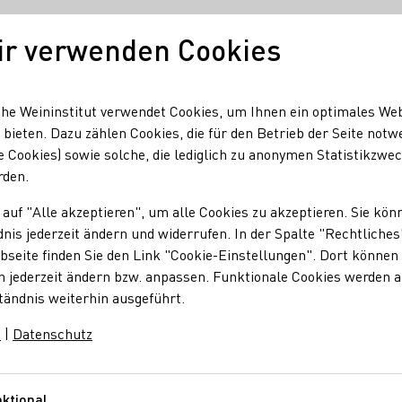
ir verwenden Cookies
Unser Wein
Regionen
Seminare & Event
he Weininstitut verwendet Cookies, um Ihnen ein optimales We
 bieten. Dazu zählen Cookies, die für den Betrieb der Seite notw
e Cookies) sowie solche, die lediglich zu anonymen Statistikzwe
rden.
 auf "Alle akzeptieren", um alle Cookies zu akzeptieren. Sie kön
nis jederzeit ändern und widerrufen. In der Spalte "Rechtliches
seite finden Sie den Link "Cookie-Einstellungen". Dort können 
n jederzeit ändern bzw. anpassen. Funktionale Cookies werden 
tändnis weiterhin ausgeführt.
m
|
Datenschutz
ktional