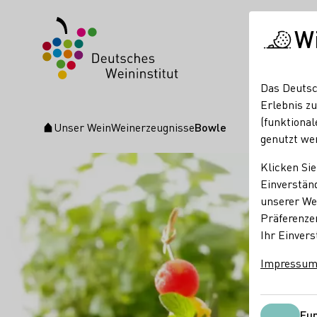
W
Das Deutsc
Erlebnis zu
(funktional
Unser Wein
Weinerzeugnisse
Bowle
Startseite
genutzt we
Klicken Sie
Einverständ
unserer Web
Präferenze
Ihr Einvers
Impressu
Fun