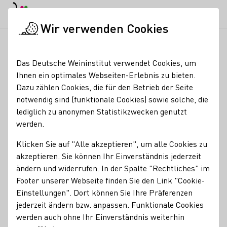
EN
Tagesmodus
Nachtmodus
Haup
Haup
Wir verwenden Cookies
Weinbranche
Weinerzeugersuche
AMTHOF12 - Weingärtner 
Startseite
Das Deutsche Weininstitut verwendet Cookies, um
Ihnen ein optimales Webseiten-Erlebnis zu bieten.
AMTHOF12 -
Dazu zählen Cookies, die für den Betrieb der Seite
notwendig sind (funktionale Cookies) sowie solche, die
Weingärtner
lediglich zu anonymen Statistikzwecken genutzt
Oberderdingen-
werden.
Knittlingen
Klicken Sie auf "Alle akzeptieren", um alle Cookies zu
akzeptieren. Sie können Ihr Einverständnis jederzeit
Verkauf geöffnet im Amthof 12: Di, Do, Fr: 8:30 - 12:30 Fr:
ändern und widerrufen. In der Spalte "Rechtliches" im
15:00 - 18:00 Sa: 9:30 - 12:30 Highlights: Weinprobe im
Footer unserer Webseite finden Sie den Link "Cookie-
Heißluftballon, Fackelwanderungen mit Wein,
Einstellungen". Dort können Sie Ihre Präferenzen
Vollmondweinprobe
jederzeit ändern bzw. anpassen. Funktionale Cookies
werden auch ohne Ihr Einverständnis weiterhin
Erzeugnisse