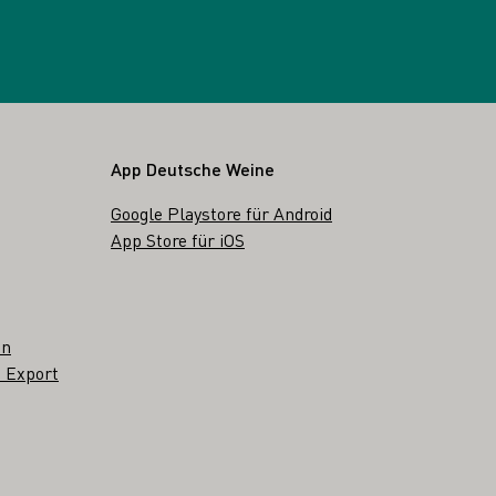
App Deutsche Weine
Google Playstore für Android
App Store für iOS
en
 Export