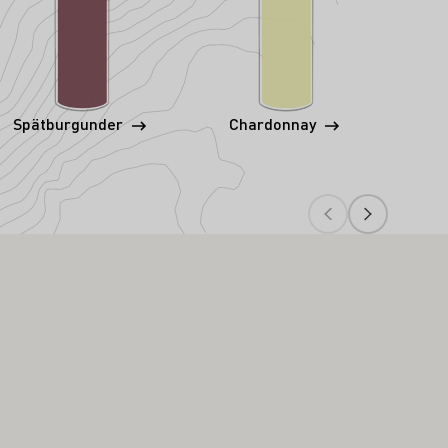
Spätburgunder
Chardonnay
Gra