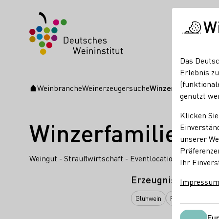
W
Das Deutsc
Erlebnis zu
(funktional
Weinbranche
Weinerzeugersuche
Winzerfamilie Pet
Startseite
genutzt we
Klicken Sie
Winzerfamilie Pe
Einverständ
unserer Web
Präferenze
Weingut - Straußwirtschaft - Eventlocation
Ihr Einvers
Erzeugnisse
Impressu
Glühwein
Perlwein / Secco
Fun