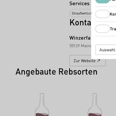
Services
Straußwirtschaft
Ko
Kontakt
Tra
Winzerfamilie Pet
55129 Mainz
An der Klei
Auswahl
Zur Website
Angebaute Rebsorten