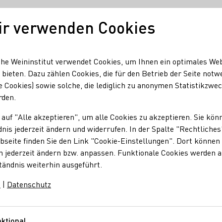
ir verwenden Cookies
Unser Wein
Regionen
Seminare & Event
he Weininstitut verwendet Cookies, um Ihnen ein optimales We
 bieten. Dazu zählen Cookies, die für den Betrieb der Seite notw
e Cookies) sowie solche, die lediglich zu anonymen Statistikzwe
er-Dhom
rden.
 auf "Alle akzeptieren", um alle Cookies zu akzeptieren. Sie kön
ter-Dhom
nis jederzeit ändern und widerrufen. In der Spalte "Rechtliches
seite finden Sie den Link "Cookie-Einstellungen". Dort können 
n jederzeit ändern bzw. anpassen. Funktionale Cookies werden 
tändnis weiterhin ausgeführt.
m
|
Datenschutz
Sekt
Wein
Traubensaft
ktional