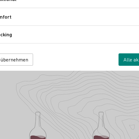
Funktional
mfort
Komfort
cking
Tracking
er-Dhom
nhohl 7
Rheinhessen
Deutschland
 übernehmen
Alle ak