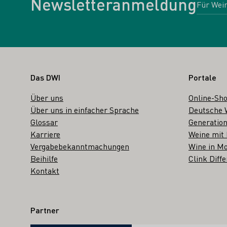
Newsletteranmeldung
Fußbereich
Das DWI
Portale
Über uns
Online-Sh
Über uns in einfacher Sprache
Deutsche 
Glossar
Generation
Karriere
Weine mit
Vergabebekanntmachungen
Wine in Mo
Beihilfe
Clink Diffe
Kontakt
Partner