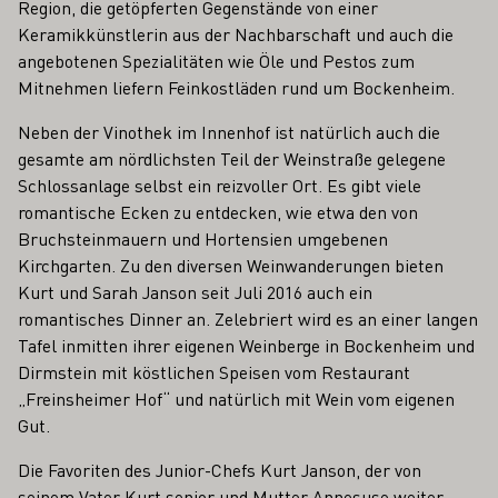
Region, die getöpferten Gegenstände von einer
Keramikkünstlerin aus der Nachbarschaft und auch die
angebotenen Spezialitäten wie Öle und Pestos zum
Mitnehmen liefern Feinkostläden rund um Bockenheim.
Neben der Vinothek im Innenhof ist natürlich auch die
gesamte am nördlichsten Teil der Weinstraße gelegene
Schlossanlage selbst ein reizvoller Ort. Es gibt viele
romantische Ecken zu entdecken, wie etwa den von
Bruchsteinmauern und Hortensien umgebenen
Kirchgarten. Zu den diversen Weinwanderungen bieten
Kurt und Sarah Janson seit Juli 2016 auch ein
romantisches Dinner an. Zelebriert wird es an einer langen
Tafel inmitten ihrer eigenen Weinberge in Bockenheim und
Dirmstein mit köstlichen Speisen vom Restaurant
„Freinsheimer Hof“ und natürlich mit Wein vom eigenen
Gut.
Die Favoriten des Junior-Chefs Kurt Janson, der von
seinem Vater Kurt senior und Mutter Annesuse weiter