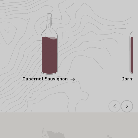
Cabernet Sauvignon
Dornfe