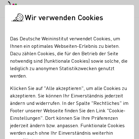
EN
Tagesmodus
Nachtmodus
Haup
Haup
Wir verwenden Cookies
Weinbranche
Weinerzeugersuche
Weingut Schloss Janson
Startseite
Das Deutsche Weininstitut verwendet Cookies, um
Ihnen ein optimales Webseiten-Erlebnis zu bieten.
Weingut Schloss Janson
Dazu zählen Cookies, die für den Betrieb der Seite
notwendig sind (funktionale Cookies) sowie solche, die
Vinothek Öffnungszeiten: Mittwoch - Samstag: 10 - 17 Uhr
lediglich zu anonymen Statistikzwecken genutzt
Montag und Dienstag: nach Vereinbarung
werden.
Erzeugnisse
Klicken Sie auf "Alle akzeptieren", um alle Cookies zu
akzeptieren. Sie können Ihr Einverständnis jederzeit
Glühwein
Perlwein / Secco
Sekt
Wein
Traubensaft
ändern und widerrufen. In der Spalte "Rechtliches" im
Footer unserer Webseite finden Sie den Link "Cookie-
Mitgliedschaften
Einstellungen". Dort können Sie Ihre Präferenzen
Vinissima - Frauen & Wein e.V.
jederzeit ändern bzw. anpassen. Funktionale Cookies
werden auch ohne Ihr Einverständnis weiterhin
Besondere Angebote