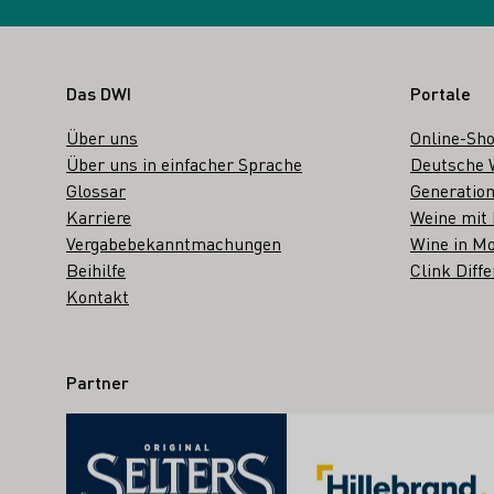
Fußbereich
Das DWI
Portale
Über uns
Online-Sh
Über uns in einfacher Sprache
Deutsche 
Glossar
Generation
Karriere
Weine mit
Vergabebekanntmachungen
Wine in Mo
Beihilfe
Clink Diffe
Kontakt
Partner