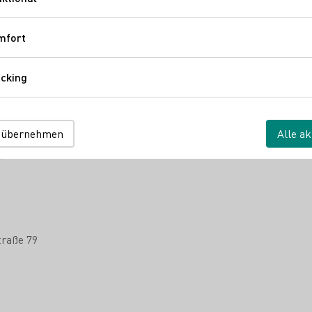
Funktional
mfort
Komfort
cking
Tracking
 übernehmen
Alle ak
raße 79