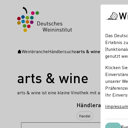
W
Das Deutsc
Erlebnis zu
(funktional
Weinbranche
Händlersuche
arts & wine
Startseite
genutzt we
Klicken Sie
arts & wine
Einverständ
unserer Web
Präferenze
arts & wine ist eine kleine Vinothek mit ausgewählte
Ihr Einvers
Händlerart
Impressu
Handel
Das könnte Sie auch interess
Fun