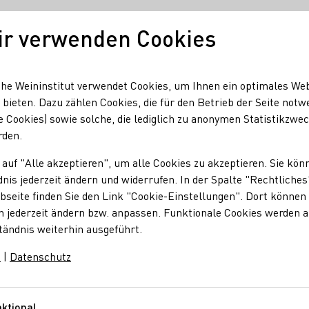
ir verwenden Cookies
Unser Wein
Regionen
Seminare & Event
he Weininstitut verwendet Cookies, um Ihnen ein optimales We
 bieten. Dazu zählen Cookies, die für den Betrieb der Seite notw
e Cookies) sowie solche, die lediglich zu anonymen Statistikzwe
rden.
 auf "Alle akzeptieren", um alle Cookies zu akzeptieren. Sie kön
nis jederzeit ändern und widerrufen. In der Spalte "Rechtliches
seite finden Sie den Link "Cookie-Einstellungen". Dort können 
n jederzeit ändern bzw. anpassen. Funktionale Cookies werden 
n Weinen, Schaumweine und Bränden aus der ganzen Welt.
tändnis weiterhin ausgeführt.
m
|
Datenschutz
ieren
ktional