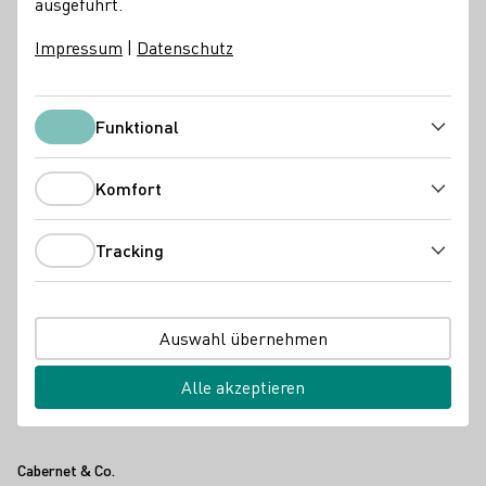
ausgeführt.
Weinbar/-bistro
Handel
Das könnte Sie auch interessieren
Impressum
|
Datenschutz
Funktional
Funktional
Komfort
Komfort
Tracking
Tracking
Auswahl übernehmen
Alle akzeptieren
Kontakt
Cabernet & Co.