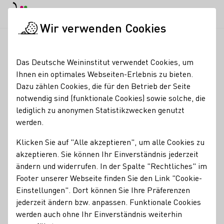
EN
Tagesmodus
Nachtmodus
Haup
Haup
Wir verwenden Cookies
Weinbranche
Händlersuche
Cabernet & Co. Vinothek
Startseite
Das Deutsche Weininstitut verwendet Cookies, um
Ihnen ein optimales Webseiten-Erlebnis zu bieten.
Cabernet & Co. -
Dazu zählen Cookies, die für den Betrieb der Seite
notwendig sind (funktionale Cookies) sowie solche, die
Vinothek im
lediglich zu anonymen Statistikzwecken genutzt
Kreuzviertel
werden.
Klicken Sie auf "Alle akzeptieren", um alle Cookies zu
Seit 2000 stehen wir im Dortmunder Kreuzviertel für
akzeptieren. Sie können Ihr Einverständnis jederzeit
individuellen Weingenuss. Unser umfangreiches Sortiment,
ändern und widerrufen. In der Spalte "Rechtliches" im
ausschließlich aus Europa, beziehen wir direkt von
Footer unserer Webseite finden Sie den Link "Cookie-
Weingütern, mit denen wir eng und oft schon jahrelang
Einstellungen". Dort können Sie Ihre Präferenzen
zusammen arbeiten.
jederzeit ändern bzw. anpassen. Funktionale Cookies
Händlerart
werden auch ohne Ihr Einverständnis weiterhin