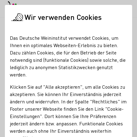
EN
Tagesmodus
Nachtmodus
Haup
Haup
Wir verwenden Cookies
Weinbranche
Händlersuche
Bar Rix
Startseite
Das Deutsche Weininstitut verwendet Cookies, um
Ihnen ein optimales Webseiten-Erlebnis zu bieten.
Bar Rix
Dazu zählen Cookies, die für den Betrieb der Seite
notwendig sind (funktionale Cookies) sowie solche, die
Kleine, persönliche Weinbar im Herzen von Köln mit über
lediglich zu anonymen Statistikzwecken genutzt
300 Weinen und feinen Kleinigkeiten wie Käse und Pata
werden.
Negra Schinken. Auf der Karte finden sich überwiegend
deutsche und französische Weine, aber auch besondere
Klicken Sie auf "Alle akzeptieren", um alle Cookies zu
Flaschen aus Italien, Östereich,
akzeptieren. Sie können Ihr Einverständnis jederzeit
ändern und widerrufen. In der Spalte "Rechtliches" im
Händlerart
Footer unserer Webseite finden Sie den Link "Cookie-
Einstellungen". Dort können Sie Ihre Präferenzen
Weinbar/-bistro
Das könnte Sie auch interessieren
jederzeit ändern bzw. anpassen. Funktionale Cookies
werden auch ohne Ihr Einverständnis weiterhin