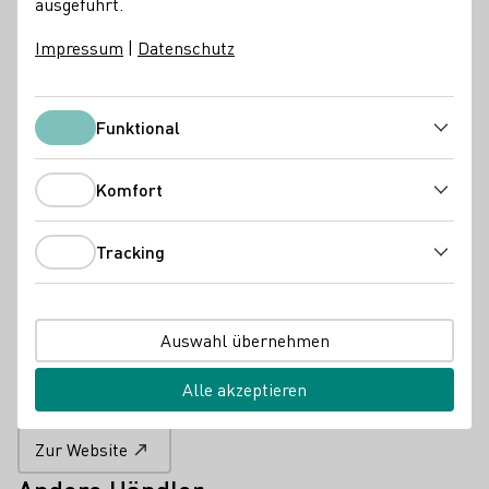
ausgeführt.
Impressum
|
Datenschutz
Funktional
Funktional
Komfort
Komfort
Tracking
Kontakt
Tracking
Bar Rix
Auswahl übernehmen
50672 Köln
Friesenwall 58
Facebook
Alle akzeptieren
Zur Website