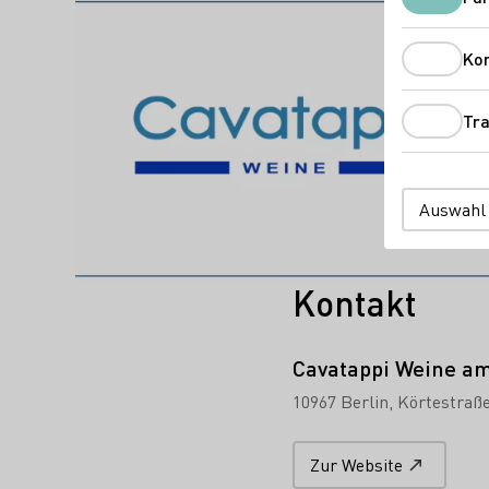
Das könnte Sie auch interess
Ko
Tra
Auswahl
Kontakt
Cavatappi Weine a
10967 Berlin
Körtestraße
Zur Website