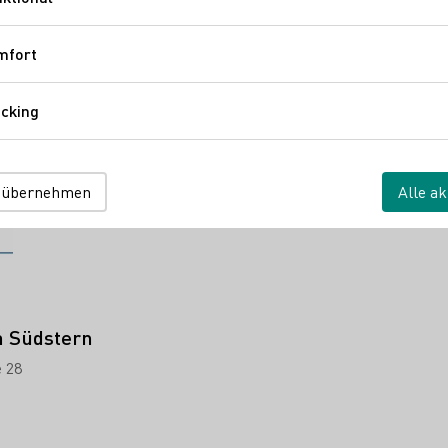
ieren
Funktional
mfort
Komfort
cking
Tracking
 übernehmen
Alle ak
m Südstern
 28