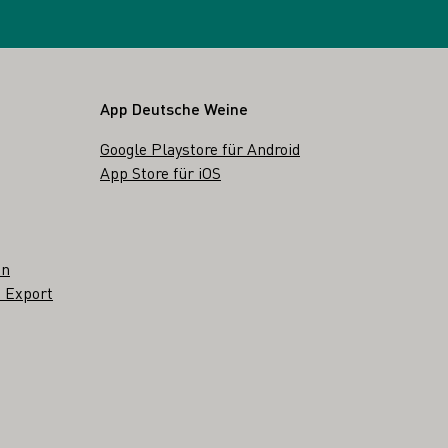
App Deutsche Weine
Google Playstore für Android
App Store für iOS
en
 Export