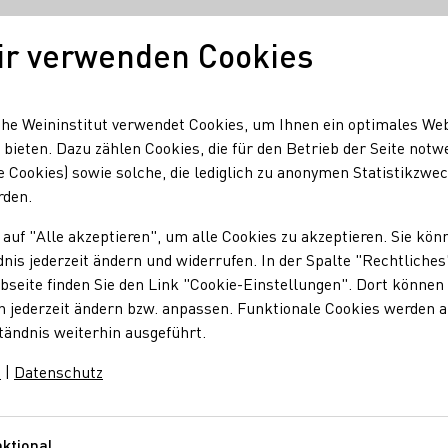
ir verwenden Cookies
Unser Wein
Regionen
Seminare & Event
he Weininstitut verwendet Cookies, um Ihnen ein optimales We
 bieten. Dazu zählen Cookies, die für den Betrieb der Seite notw
e Cookies) sowie solche, die lediglich zu anonymen Statistikzwe
stern
rden.
 auf "Alle akzeptieren", um alle Cookies zu akzeptieren. Sie kön
am Südstern
nis jederzeit ändern und widerrufen. In der Spalte "Rechtliches
seite finden Sie den Link "Cookie-Einstellungen". Dort können 
n jederzeit ändern bzw. anpassen. Funktionale Cookies werden 
hfolgenden Regionen: - Baden/Kaiserstuhl - Franken - Nahe
tändnis weiterhin ausgeführt.
ttemberg
m
|
Datenschutz
ktional