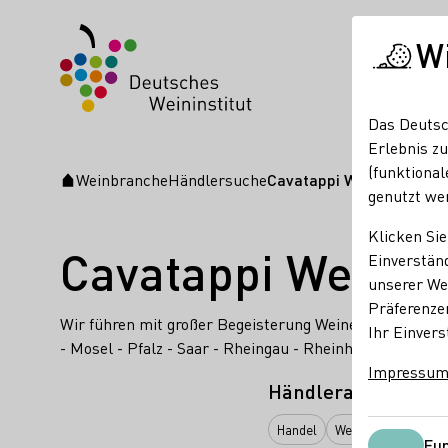
W
Das Deutsc
Erlebnis zu
(funktional
Weinbranche
Händlersuche
Cavatappi Weine am Süd
Startseite
genutzt we
Klicken Sie
Cavatappi Weine 
Einverständ
unserer Web
Präferenze
Wir führen mit großer Begeisterung Weine aus den nac
Ihr Einvers
- Mosel - Pfalz - Saar - Rheingau - Rheinhessen - Wür
Impressu
Händlerart
Handel
Weintour
Fun